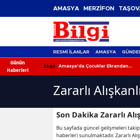
AMASYA
MERZİFON
TAŞOV
RESMİ İLANLAR
AMASYA
GÜNDE
Günün
23:47
23
tı: 2 Yaralı
Amasya’da Çocuklar Ekrandan
Haberleri
Uzaklaştı, Sanatla Buluştu!
Zararlı Alışkan
Son Dakika Zararlı Alı
Bu sayfada güncel gelişmeleri takip
haberleri sunulmaktadır. Zararlı Alışk