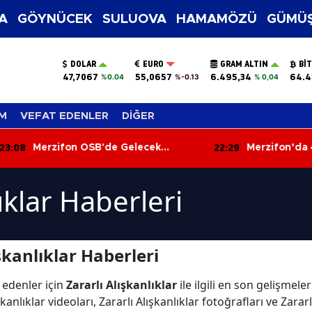
A
GÖYNÜCEK
SULUOVA
HAMAMÖZÜ
GÜMÜŞ
DOLAR
EURO
GRAM ALTIN
BI
47,7067
55,0657
6.495,34
64.4
%0.04
%-0.13
% 0,04
M
VEFAT EDENLER
DİĞER
:08
22:29
Merzifon OSB'de Gelecek
Merzifon’da 45
Konuşuldu
Bilgileriyle Yarı
lıklar Haberleri
şkanlıklar Haberleri
 edenler için
Zararlı Alışkanlıklar
ile ilgili en son gelişmele
anlıklar videoları, Zararlı Alışkanlıklar fotoğrafları ve Zarar