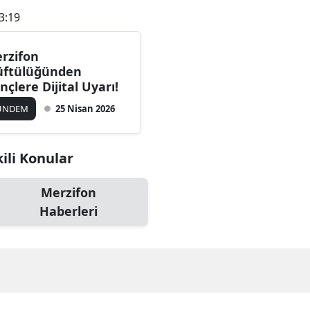
3:19
rzifon
ftülüğünden
nçlere Dijital Uyarı!
ÜNDEM
25 Nisan 2026
kili Konular
Merzifon
Haberleri