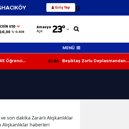
Giriş Yap
HACIKÖY
12
Adana
23
°
TCOIN USD
Amasya
Adıyaman
Açık
16,00
%-0.408
Afyonkarahisar
MENÜ
Ağrı
22:04
 Öğrenci
Beşiktaş Zorlu Deplasmandan
Amasya
ştı!
Galibiyetle Dönüyor
Ankara
Antalya
Artvin
Aydın
r ve son dakika Zararlı Alışkanlıklar
Balıkesir
lı Alışkanlıklar haberleri