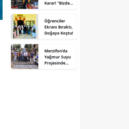
Karar! “Bizde
Mersin
Ekmeğe Zam
Yok” Dedi
İstanbul
Öğrenciler
Ekranı Bıraktı,
İzmir
Doğaya Koştu!
Kars
Merzifon’da
Kastamonu
Yağmur Suyu
Projesinde
Kayseri
Sona Doğru!
Kırklareli
Kırşehir
Kocaeli
Konya
Kütahya