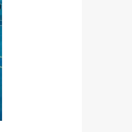
Samsun
Siirt
Sinop
Sivas
Tekirdağ
Tokat
Trabzon
Tunceli
Şanlıurfa
Uşak
Van