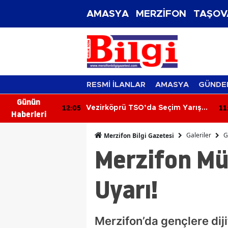
AMASYA
MERZİFON
TAŞOV
RESMİ İLANLAR
AMASYA
GÜNDE
Günün
11:26
11
Seçim Yarışı
6 Ağustos 2026 Günlük Burç
Haberleri
Yorumları: Aşk, Para ve
Kariyerde Sürpriz Gelişmeler!
Galeriler
G
Merzifon Bilgi Gazetesi
Bugün Burcunuzu Neler Bekliyor?
Merzifon Mü
Uyarı!
Merzifon’da gençlere dijit