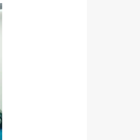
Malatya
Manisa
Kahramanmaraş
Mardin
Muğla
Muş
Nevşehir
Niğde
Ordu
Rize
Sakarya