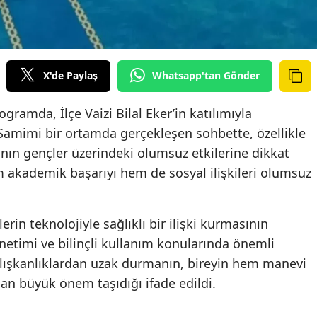
X'de Paylaş
Whatsapp'tan Gönder
ogramda, İlçe Vaizi Bilal Eker’in katılımıyla
. Samimi bir ortamda gerçekleşen sohbette, özellikle
mının gençler üzerindeki olumsuz etkilerine dikkat
em akademik başarıyı hem de sosyal ilişkileri olumsuz
rin teknolojiyle sağlıklı bir ilişki kurmasının
timi ve bilinçli kullanım konularında önemli
 alışkanlıklardan uzak durmanın, bireyin hem manevi
an büyük önem taşıdığı ifade edildi.