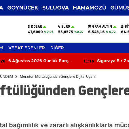
A
GÖYNÜCEK
SULUOVA
HAMAMÖZÜ
GÜMÜŞ
DOLAR
EURO
GRAM ALTIN
BI
47,6009
55,0575
6.543,16
64.
%0.06
%0.07
% 0,72
M
VEFAT EDENLER
DİĞER
:16
11:11
Sigaraya Bir Zam Daha!
Kadınları Daha
Gösteren 10 Etki
ÜNDEM
Merzifon Müftülüğünden Gençlere Dijital Uyarı!
ftülüğünden Gençlere 
al bağımlılık ve zararlı alışkanlıklarla müc