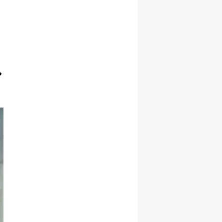
Yozgat
Zonguldak
Aksaray
Bayburt
Karaman
Kırıkkale
Batman
Şırnak
Bartın
Ardahan
Iğdır