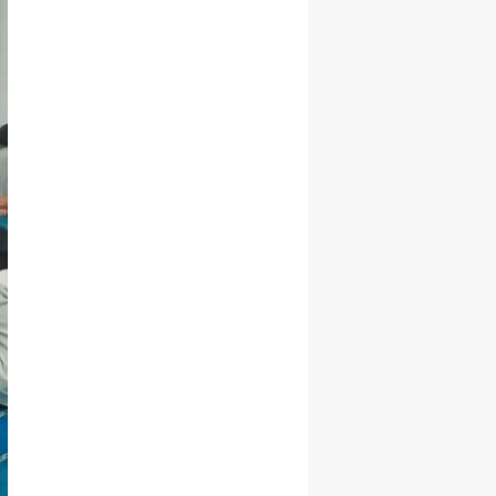
Yalova
Karabük
Kilis
Osmaniye
Düzce