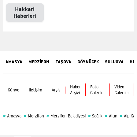
Hakkari
Haberleri
AMASYA
MERZİFON
TAŞOVA
GÖYNÜCEK
SULUOVA
HA
Haber
Foto
Video
Künye
İletişim
Arşiv
Arşivi
Galeriler
Galeriler
#
#
#
#
#
#
Amasya
Merzifon
Merzifon Belediyesi
Sağlık
Altın
Alp Kar