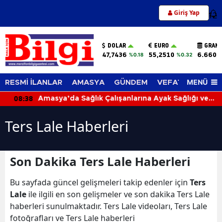
Giriş Yap
12
DOLAR
EURO
GRAM 
47,7436
55,2510
6.660,
%0.18
%0.32
MENÜ
RESMİ İLANLAR
AMASYA
GÜNDEM
VEFAT EDENLER
08:38
Amasya’da Sağlık Çalışanlarına Ayak Sağlığı ve
Yürüyüş Eğitimi
Ters Lale Haberleri
Son Dakika Ters Lale Haberleri
Bu sayfada güncel gelişmeleri takip edenler için
Ters
Lale
ile ilgili en son gelişmeler ve son dakika Ters Lale
haberleri sunulmaktadır. Ters Lale videoları, Ters Lale
fotoğrafları ve Ters Lale haberleri