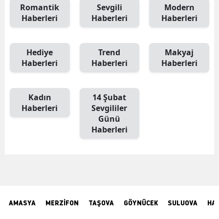
Romantik
Sevgili
Modern
Haberleri
Haberleri
Haberleri
Hediye
Trend
Makyaj
Haberleri
Haberleri
Haberleri
Kadın
14 Şubat
Haberleri
Sevgililer
Günü
Haberleri
AMASYA
MERZİFON
TAŞOVA
GÖYNÜCEK
SULUOVA
HA