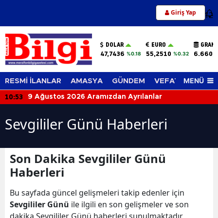
Giriş Yap
12
DOLAR
EURO
GRAM 
47,7436
55,2510
6.660,
%0.18
%0.32
MENÜ
RESMİ İLANLAR
AMASYA
GÜNDEM
VEFAT EDENLER
10:53
9 Ağustos 2026 Aramızdan Ayrılanlar
Sevgililer Günü Haberleri
Son Dakika Sevgililer Günü
Haberleri
Bu sayfada güncel gelişmeleri takip edenler için
Sevgililer Günü
ile ilgili en son gelişmeler ve son
dakika Sevgililer Günü haberleri sunulmaktadır.