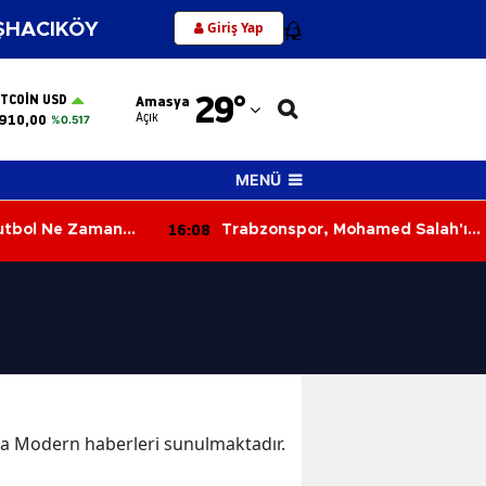
Giriş Yap
HACIKÖY
12
Adana
29
°
ITCOIN USD
Amasya
Adıyaman
Açık
910,00
%0.517
Afyonkarahisar
MENÜ
Ağrı
16:08
utbol Ne Zaman
Trabzonspor, Mohamed Salah'ın
Amasya
 Spor Tarihi
Tarihi Sözleşmesini Açıkladı! İşte
Dudak Uçuklatan Detaylar
Ankara
Antalya
Artvin
Aydın
kika Modern haberleri sunulmaktadır.
Balıkesir