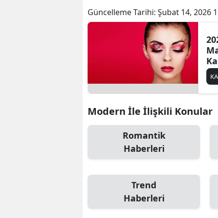
Güncelleme Tarihi:
Şubat 14, 2026 1
20
Ma
Ka
Ro
K
Ce
Modern İle İlişkili Konular
Romantik
Haberleri
Trend
Haberleri