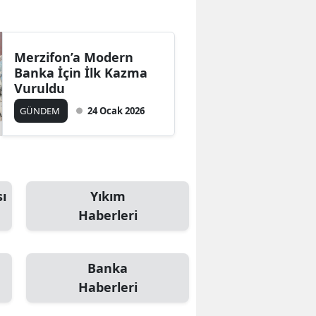
Bilecik
Bingöl
Merzifon’a Modern
Banka İçin İlk Kazma
Bitlis
Vuruldu
Bolu
GÜNDEM
24 Ocak 2026
Burdur
Bursa
Çanakkale
ı
Yıkım
Haberleri
Çankırı
Çorum
Banka
Denizli
Haberleri
Diyarbakır