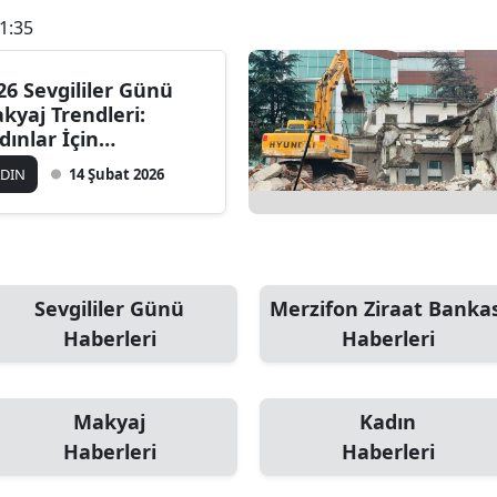
1:35
26 Sevgililer Günü
kyaj Trendleri:
dınlar İçin
mantik, Işıltılı ve
ADIN
14 Şubat 2026
sur Dokunuşlar
Sevgililer Günü
Merzifon Ziraat Bankas
Haberleri
Haberleri
Makyaj
Kadın
Haberleri
Haberleri