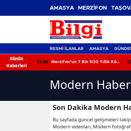
AMASYA
MERZİFON
TAŞOV
RESMİ İLANLAR
AMASYA
GÜNDE
Günün
17:56
17
Zirvesinde
Merzifon’un 7 Bin 500 Yıllık Köyü
Haberleri
Ortaya Çıktı!
Modern Haberl
Son Dakika Modern Ha
Bu sayfada güncel gelişmeleri takip
Modern videoları, Modern fotoğraf