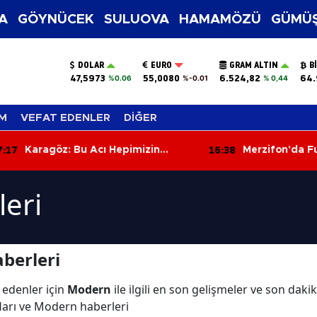
A
GÖYNÜCEK
SULUOVA
HAMAMÖZÜ
GÜMÜŞ
DOLAR
EURO
GRAM ALTIN
B
47,5973
55,0080
6.524,82
64.
%0.06
%-0.01
% 0,44
M
VEFAT EDENLER
DİĞER
:17
16:38
Karagöz: Bu Acı Hepimizin
Merzifon'da F
Sorumluluğu
Başladı? Şehrin
Şaşırtıyor
eri
berleri
 edenler için
Modern
ile ilgili en son gelişmeler ve son da
ları ve Modern haberleri