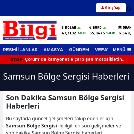
Giriş Yap
12
DOLAR
EURO
GRAM 
47,7132
55,0475
6.548,6
%0.16
%0.01
MENÜ
RESMİ İLANLAR
AMASYA
GÜNDEM
VEFAT EDENLER
07:35
Çorum’da kamyonetle çarpışan motosikletin
sürücüsü hayatını kaybetti
Samsun Bölge Sergisi Haberleri
Son Dakika Samsun Bölge Sergisi
Haberleri
Bu sayfada güncel gelişmeleri takip edenler için
Samsun Bölge Sergisi
ile ilgili en son gelişmeler ve
son dakika Samsun Bölge Sergisi haberleri