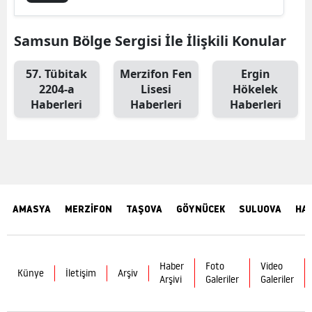
Samsun Bölge Sergisi İle İlişkili Konular
57. Tübitak
Merzifon Fen
Ergin
2204-a
Lisesi
Hökelek
Haberleri
Haberleri
Haberleri
AMASYA
MERZİFON
TAŞOVA
GÖYNÜCEK
SULUOVA
HA
Haber
Foto
Video
Künye
İletişim
Arşiv
Arşivi
Galeriler
Galeriler