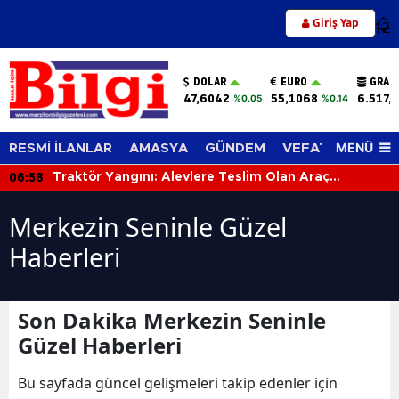
Giriş Yap
12
DOLAR
EURO
GRAM
47,6042
55,1068
6.517,
%0.05
%0.14
MENÜ
RESMİ İLANLAR
AMASYA
GÜNDEM
VEFAT EDENLER
06:58
Traktör Yangını: Alevlere Teslim Olan Araç
Kullanılamaz Hale Geldi
Merkezin Seninle Güzel
Haberleri
Son Dakika Merkezin Seninle
Güzel Haberleri
Bu sayfada güncel gelişmeleri takip edenler için