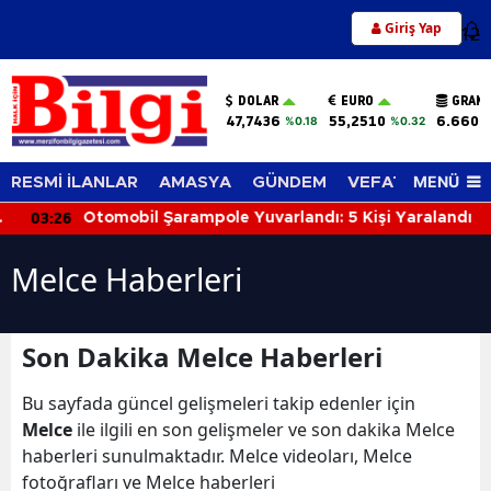
Giriş Yap
12
DOLAR
EURO
GRAM 
47,7436
55,2510
6.660,
%0.18
%0.32
MENÜ
RESMİ İLANLAR
AMASYA
GÜNDEM
VEFAT EDENLER
03:26
Otomobil Şarampole Yuvarlandı: 5 Kişi Yaralandı
Melce Haberleri
Son Dakika Melce Haberleri
Bu sayfada güncel gelişmeleri takip edenler için
Melce
ile ilgili en son gelişmeler ve son dakika Melce
haberleri sunulmaktadır. Melce videoları, Melce
fotoğrafları ve Melce haberleri