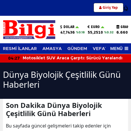
Giriş Yap
12
DOLAR
EURO
GRAM 
47,7436
55,2510
6.660,
%0.18
%0.32
MENÜ
RESMİ İLANLAR
AMASYA
GÜNDEM
VEFAT EDENLER
04:27
Motosiklet SUV Araca Çarptı: Sürücü Yaralandı
Dünya Biyolojik Çeşitlilik Günü
Haberleri
Son Dakika Dünya Biyolojik
Çeşitlilik Günü Haberleri
Bu sayfada güncel gelişmeleri takip edenler için