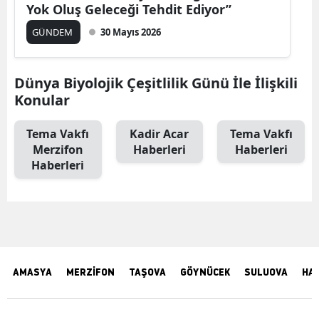
Yok Oluş Geleceği Tehdit Ediyor”
GÜNDEM
30 Mayıs 2026
Dünya Biyolojik Çeşitlilik Günü İle İlişkili
Konular
Tema Vakfı
Kadir Acar
Tema Vakfı
Merzifon
Haberleri
Haberleri
Haberleri
AMASYA
MERZİFON
TAŞOVA
GÖYNÜCEK
SULUOVA
HA