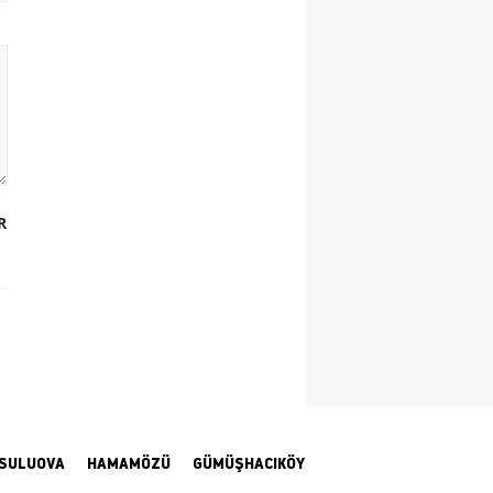
Yalova
Karabük
Kilis
Osmaniye
R
Düzce
SULUOVA
HAMAMÖZÜ
GÜMÜŞHACIKÖY