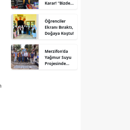
Karar! “Bizde
Mersin
Ekmeğe Zam
Yok” Dedi
İstanbul
Öğrenciler
Ekranı Bıraktı,
İzmir
Doğaya Koştu!
Kars
Merzifon’da
Kastamonu
Yağmur Suyu
Projesinde
Kayseri
Sona Doğru!
Kırklareli
n
Kırşehir
Kocaeli
Konya
Kütahya