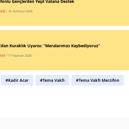
fonlu Gençlerden Yeşil Vatana Destek
DEM
/ 10 Temmuz 2026
dan Kuraklık Uyarısı: “Meralarımızı Kaybediyoruz”
DEM
/ 17 Haziran 2026
#Kadir Acar
#Tema Vakfı
#Tema Vakfı Merzifon