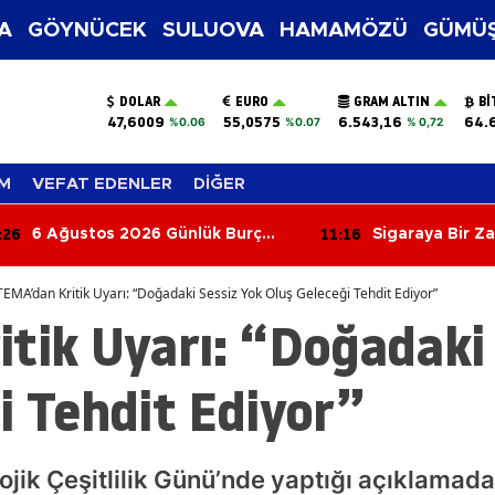
A
GÖYNÜCEK
SULUOVA
HAMAMÖZÜ
GÜMÜŞ
DOLAR
EURO
GRAM ALTIN
BI
47,6009
55,0575
6.543,16
64.
%0.06
%0.07
% 0,72
M
VEFAT EDENLER
DİĞER
:26
11:16
6 Ağustos 2026 Günlük Burç
Sigaraya Bir Z
Yorumları: Aşk, Para ve
Kariyerde Sürpriz Gelişmeler!
TEMA’dan Kritik Uyarı: “Doğadaki Sessiz Yok Oluş Geleceği Tehdit Ediyor”
Bugün Burcunuzu Neler Bekliyor?
tik Uyarı: “Doğadaki
i Tehdit Ediyor”
ik Çeşitlilik Günü’nde yaptığı açıklamada b