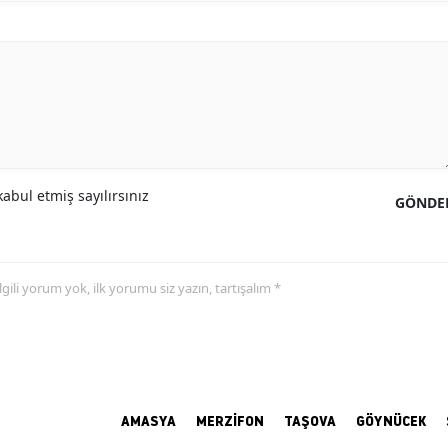
abul etmiş sayılırsınız
GÖNDE
 ilgili yorum yok, ilk yorumu siz yazın, tartışalım *
AMASYA
MERZİFON
TAŞOVA
GÖYNÜCEK