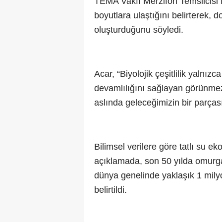
TEMA Vakfı Merzifon Temsilcisi Kad
boyutlara ulaştığını belirterek,
oluşturduğunu söyledi.
Acar, “Biyolojik çeşitlilik yalnız
devamlılığını sağlayan görünmez s
aslında geleceğimizin bir parçası
Bilimsel verilere göre tatlı su e
açıklamada, son 50 yılda omurga
dünya genelinde yaklaşık 1 milyo
belirtildi.