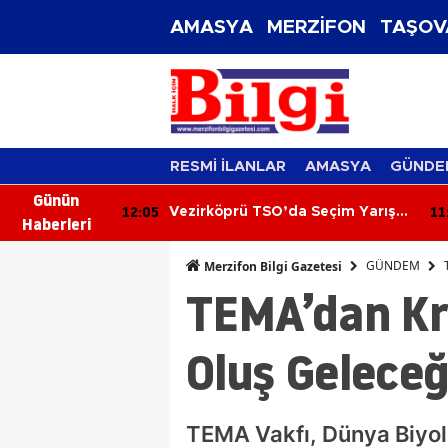
AMASYA
MERZİFON
TAŞOV
RESMİ İLANLAR
AMASYA
GÜNDE
Günün
12:05
11
etiminden
Vezirköprü TSO’da Seçim Yarışı
Haberleri
Karaaslan'a
Başladı!
GÜNDEM
Merzifon Bilgi Gazetesi
TEMA’dan Kri
Oluş Geleceğ
TEMA Vakfı, Dünya Biyoloj