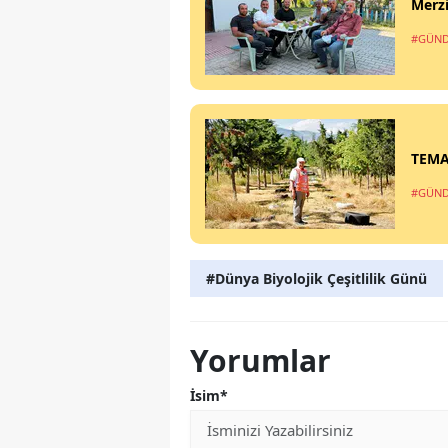
Merzi
#GÜN
TEMA’
#GÜN
#Dünya Biyolojik Çeşitlilik Günü
Yorumlar
İsim*