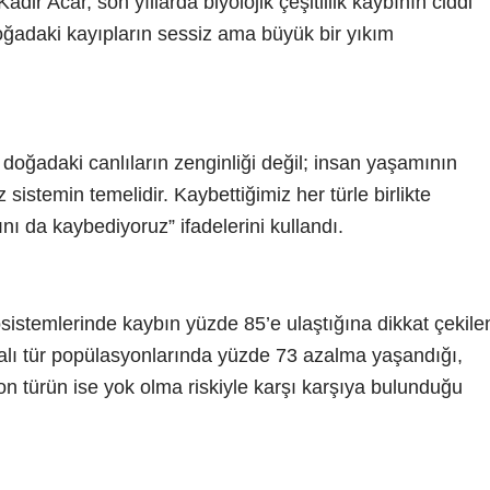
ir Acar, son yıllarda biyolojik çeşitlilik kaybının ciddi
 doğadaki kayıpların sessiz ama büyük bir yıkım
ca doğadaki canlıların zenginliği değil; insan yaşamının
istemin temelidir. Kaybettiğimiz her türle birlikte
nı da kaybediyoruz” ifadelerini kullandı.
kosistemlerinde kaybın yüzde 85’e ulaştığına dikkat çekile
lı tür popülasyonlarında yüzde 73 azalma yaşandığı,
n türün ise yok olma riskiyle karşı karşıya bulunduğu