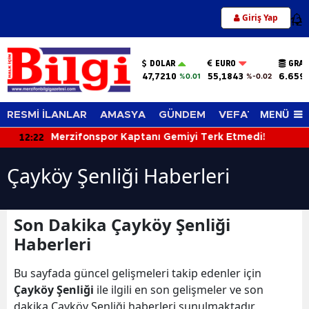
Giriş Yap
12
DOLAR
EURO
GRAM
47,7210
55,1843
6.659
%0.01
%-0.02
MENÜ
RESMİ İLANLAR
AMASYA
GÜNDEM
VEFAT EDENLER
12:22
Merzifonspor Kaptanı Gemiyi Terk Etmedi!
Çayköy Şenliği Haberleri
Son Dakika Çayköy Şenliği
Haberleri
Bu sayfada güncel gelişmeleri takip edenler için
Çayköy Şenliği
ile ilgili en son gelişmeler ve son
dakika Çayköy Şenliği haberleri sunulmaktadır.