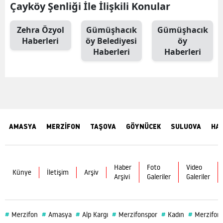
Çayköy Şenliği İle İlişkili Konular
Zehra Özyol
Gümüşhacık
Gümüşhacık
Haberleri
öy Belediyesi
öy
Haberleri
Haberleri
AMASYA
MERZİFON
TAŞOVA
GÖYNÜCEK
SULUOVA
HA
Haber
Foto
Video
Künye
İletişim
Arşiv
Arşivi
Galeriler
Galeriler
#
#
#
#
#
#
Merzifon
Amasya
Alp Kargı
Merzifonspor
Kadın
Merzifon 