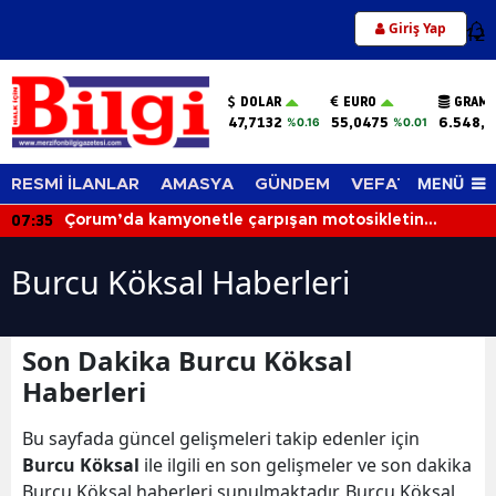
Giriş Yap
12
DOLAR
EURO
GRAM 
47,7132
55,0475
6.548,6
%0.16
%0.01
MENÜ
RESMİ İLANLAR
AMASYA
GÜNDEM
VEFAT EDENLER
07:35
Çorum’da kamyonetle çarpışan motosikletin
sürücüsü hayatını kaybetti
Burcu Köksal Haberleri
Son Dakika Burcu Köksal
Haberleri
Bu sayfada güncel gelişmeleri takip edenler için
Burcu Köksal
ile ilgili en son gelişmeler ve son dakika
Burcu Köksal haberleri sunulmaktadır. Burcu Köksal