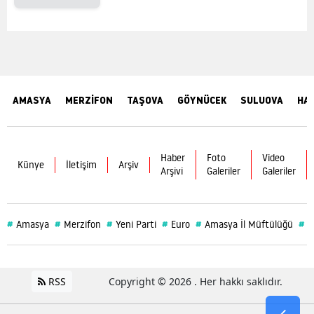
AMASYA
MERZİFON
TAŞOVA
GÖYNÜCEK
SULUOVA
HA
Haber
Foto
Video
Künye
İletişim
Arşiv
Arşivi
Galeriler
Galeriler
#
#
#
#
#
#
Amasya
Merzifon
Yeni Parti
Euro
Amasya İl Müftülüğü
S
RSS
Copyright © 2026 . Her hakkı saklıdır.