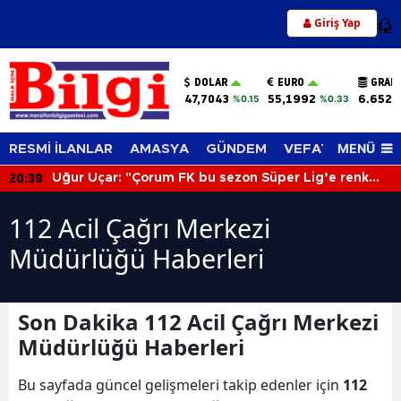
Giriş Yap
12
DOLAR
EURO
GRAM
47,7043
55,1992
6.652,
%0.15
%0.33
MENÜ
RESMİ İLANLAR
AMASYA
GÜNDEM
VEFAT EDENLER
20:39
Uğur Uçar: "Çorum FK bu sezon Süper Lig’e renk
katacak"
112 Acil Çağrı Merkezi
Müdürlüğü Haberleri
Son Dakika 112 Acil Çağrı Merkezi
Müdürlüğü Haberleri
Bu sayfada güncel gelişmeleri takip edenler için
112