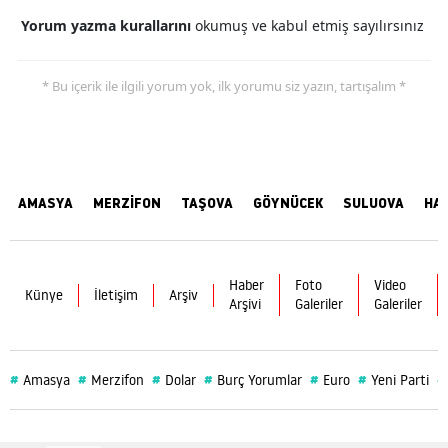
Yorum yazma kurallarını
okumuş ve kabul etmiş sayılırsınız
* Bu içerik ile ilgili yorum yok, ilk yorumu siz yazın, tartışalım *
AMASYA
MERZİFON
TAŞOVA
GÖYNÜCEK
SULUOVA
HA
Haber
Foto
Video
Künye
İletişim
Arşiv
Arşivi
Galeriler
Galeriler
#
#
#
#
#
#
#
Amasya
Merzifon
Dolar
Burç Yorumlar
Euro
Yeni Parti