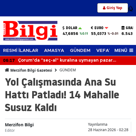
Giriş Yap
12
DOLAR
EURO
GRAM
47,6856
55,0373
6.543,
%0.11
%-0.01
MENÜ
RESMİ İLANLAR
AMASYA
GÜNDEM
VEFAT EDENLER
06:17
Çorum’da "seç-al" kuralına uymayan pazar
esnafının tezgahı kapatıldı
GÜNDEM
Merzifon Bilgi Gazetesi
Yol Çalışmasında Ana Su
Hattı Patladı! 14 Mahalle
Susuz Kaldı
Merzifon Bilgi
Yayınlanma
28 Haziran 2026 - 02:28
Editör