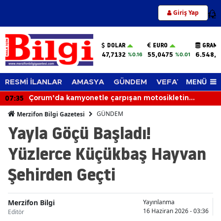
Giriş Yap
12
DOLAR
EURO
GRAM 
47,7132
55,0475
6.548,6
%0.16
%0.01
MENÜ
RESMİ İLANLAR
AMASYA
GÜNDEM
VEFAT EDENLER
07:35
Çorum’da kamyonetle çarpışan motosikletin
sürücüsü hayatını kaybetti
GÜNDEM
Merzifon Bilgi Gazetesi
Yayla Göçü Başladı!
Yüzlerce Küçükbaş Hayvan
Şehirden Geçti
Merzifon Bilgi
Yayınlanma
16 Haziran 2026 - 03:36
Editör