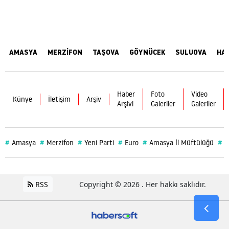
AMASYA
MERZİFON
TAŞOVA
GÖYNÜCEK
SULUOVA
HA
Haber
Foto
Video
Künye
İletişim
Arşiv
Arşivi
Galeriler
Galeriler
#
#
#
#
#
#
Amasya
Merzifon
Yeni Parti
Euro
Amasya İl Müftülüğü
S
RSS
Copyright © 2026 . Her hakkı saklıdır.