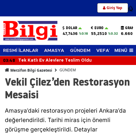
Giriş Yap
12
DOLAR
EURO
GRAM 
47,7436
55,2510
6.660,
%0.18
%0.32
MENÜ
RESMİ İLANLAR
AMASYA
GÜNDEM
VEFAT EDENLER
03:48
Tek Katlı Ev Alevlere Teslim Oldu
GÜNDEM
Merzifon Bilgi Gazetesi
Vekil Çilez’den Restorasyon
Mesaisi
Amasya’daki restorasyon projeleri Ankara’da
değerlendirildi. Tarihi miras için önemli
görüşme gerçekleştirildi. Detaylar