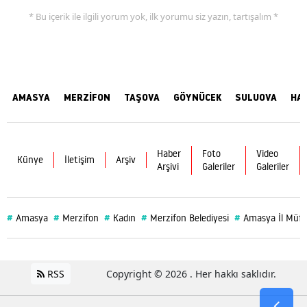
* Bu içerik ile ilgili yorum yok, ilk yorumu siz yazın, tartışalım *
AMASYA
MERZİFON
TAŞOVA
GÖYNÜCEK
SULUOVA
HA
Haber
Foto
Video
Künye
İletişim
Arşiv
Arşivi
Galeriler
Galeriler
#
#
#
#
#
Amasya
Merzifon
Kadın
Merzifon Belediyesi
Amasya İl Müft
RSS
Copyright © 2026 . Her hakkı saklıdır.