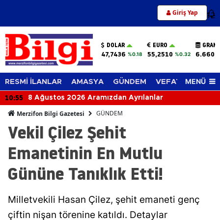
Giriş Yap
12
DOLAR
EURO
GRAM 
47,7436
55,2510
6.660,
%0.18
%0.32
MENÜ
RESMİ İLANLAR
AMASYA
GÜNDEM
VEFAT EDENLER
10:55
8 Ağustos 2026 Aramızdan Ayrılanlar
GÜNDEM
Merzifon Bilgi Gazetesi
Vekil Çilez Şehit
Emanetinin En Mutlu
Gününe Tanıklık Etti!
Milletvekili Hasan Çilez, şehit emaneti genç
çiftin nişan törenine katıldı. Detaylar