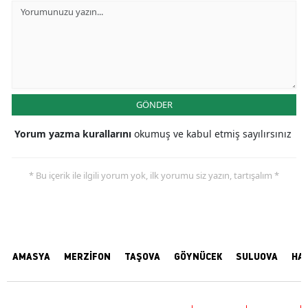
GÖNDER
Yorum yazma kurallarını
okumuş ve kabul etmiş sayılırsınız
* Bu içerik ile ilgili yorum yok, ilk yorumu siz yazın, tartışalım *
AMASYA
MERZİFON
TAŞOVA
GÖYNÜCEK
SULUOVA
HA