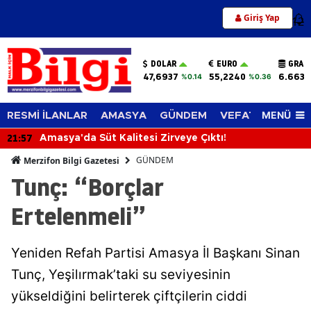
Giriş Yap
12
DOLAR
EURO
GRAM
47,6937
55,2240
6.663,
%0.14
%0.36
MENÜ
RESMİ İLANLAR
AMASYA
GÜNDEM
VEFAT EDENLER
21:57
Amasya'da Süt Kalitesi Zirveye Çıktı!
GÜNDEM
Merzifon Bilgi Gazetesi
Tunç: “Borçlar
Ertelenmeli”
Yeniden Refah Partisi Amasya İl Başkanı Sinan
Tunç, Yeşilırmak’taki su seviyesinin
yükseldiğini belirterek çiftçilerin ciddi