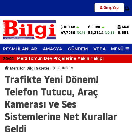
Giriş Yap
12
DOLAR
EURO
GRAM 
47,7039
55,2114
6.651,
%0.15
%0.33
MENÜ
RESMİ İLANLAR
AMASYA
GÜNDEM
VEFAT EDENLER
20:01
Merzifon’un Dev Projelerine Yakın Takip!
GÜNDEM
Merzifon Bilgi Gazetesi
Trafikte Yeni Dönem!
Telefon Tutucu, Araç
Kamerası ve Ses
Sistemlerine Net Kurallar
Geldi