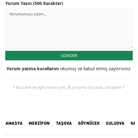
Yorum Yazın (500 Karakter)
GÖNDER
Yorum yazma kurallarını
okumuş ve kabul etmiş sayılırsınız
* Bu içerik ile ilgili yorum yok, ilk yorumu siz yazın, tartışalım *
AMASYA
MERZİFON
TAŞOVA
GÖYNÜCEK
SULUOVA
HA