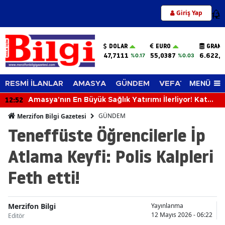
Giriş Yap
12
DOLAR
EURO
GRAM 
47,7111
55,0387
6.622,
%0.17
%0.03
MENÜ
RESMİ İLANLAR
AMASYA
GÜNDEM
VEFAT EDENLER
12:52
Amasya'nın En Büyük Sağlık Yatırımı İlerliyor! Kat
Planlaması Görüşüldü!
GÜNDEM
Merzifon Bilgi Gazetesi
Teneffüste Öğrencilerle İp
Atlama Keyfi: Polis Kalpleri
Feth etti!
Merzifon Bilgi
Yayınlanma
12 Mayıs 2026 - 06:22
Editör