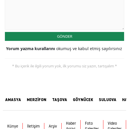
GÖNDER
Yorum yazma kurallarını
okumuş ve kabul etmiş sayılırsınız
* Bu içerik ile ilgili yorum yok, ilk yorumu siz yazın, tartışalım *
AMASYA
MERZİFON
TAŞOVA
GÖYNÜCEK
SULUOVA
HA
Haber
Foto
Video
Künye
İletişim
Arşiv
Arşivi
Galeriler
Galeriler