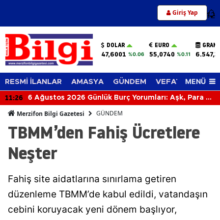
Giriş Yap
12
DOLAR
EURO
GRAM 
47,6001
55,0740
6.547,3
%0.06
%0.11
MENÜ
RESMİ İLANLAR
AMASYA
GÜNDEM
VEFAT EDENLER
11:26
6 Ağustos 2026 Günlük Burç Yorumları: Aşk, Para ve
Kariyerde Sürpriz Gelişmeler! Bugün Burcunuzu
GÜNDEM
Merzifon Bilgi Gazetesi
Neler Bekliyor?
TBMM’den Fahiş Ücretlere
Neşter
Fahiş site aidatlarına sınırlama getiren
düzenleme TBMM’de kabul edildi, vatandaşın
cebini koruyacak yeni dönem başlıyor,