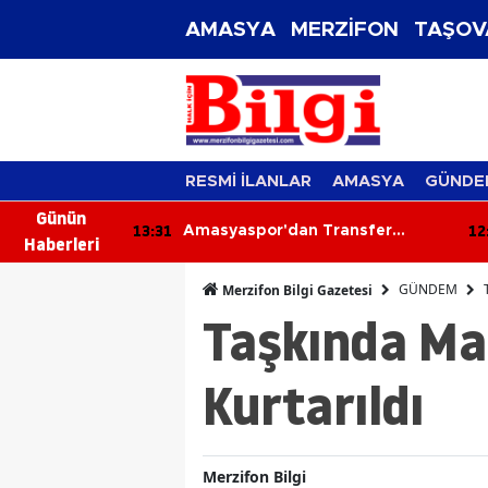
AMASYA
MERZİFON
TAŞOV
RESMİ İLANLAR
AMASYA
GÜNDE
Günün
12:52
12
ransfer
Amasya'nın En Büyük Sağlık
Haberleri
Yatırımı İlerliyor! Kat Planlaması
Görüşüldü!
GÜNDEM
Merzifon Bilgi Gazetesi
Taşkında Ma
Kurtarıldı
Merzifon Bilgi