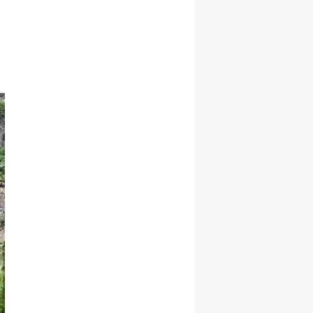
Samsun
Siirt
Sinop
Sivas
Tekirdağ
Tokat
Trabzon
Tunceli
Şanlıurfa
Uşak
Van