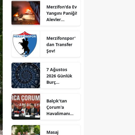
Merzifon'da Ev
Edirne
Yangını Paniği!
Alevler
Elazığ
Büyümeden
Kontrol Altına
Erzincan
Merzifonspor'
Alındı
dan Transfer
Erzurum
Şov!
Eskişehir
Gaziantep
7 Ağustos
2026 Günlük
Giresun
Burç
Yorumları:
Gümüşhane
Aşkta
Balçık'tan
Sürprizler,
Hakkari
Çorum'a
Parada Yeni
Havalimanı
Fırsatlar
Hatay
Müjdesi:
Kapıda!
"Çalışmalara
Isparta
Masaj
Başladık"