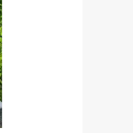
Yalova
Karabük
Kilis
Osmaniye
Düzce