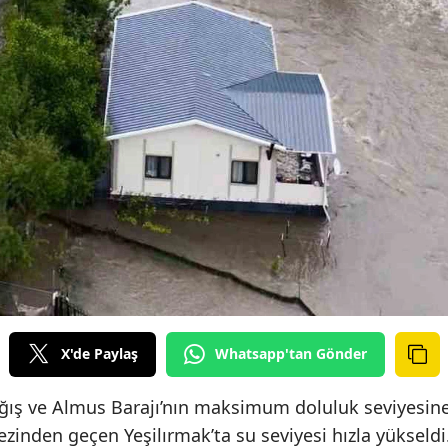
X'de Paylaş
Whatsapp'tan Gönder
yağış ve Almus Barajı’nın maksimum doluluk seviyesin
inden geçen Yeşilırmak’ta su seviyesi hızla yükseldi