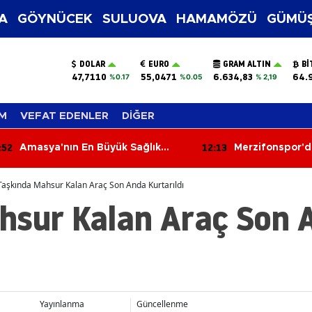
A
GÖYNÜCEK
SULUOVA
HAMAMÖZÜ
GÜMÜŞ
DOLAR
EURO
GRAM ALTIN
BI
47,7110
55,0471
6.634,83
64.
%0.17
%0.05
% 2,19
M
VEFAT EDENLER
DİĞER
:13
11:34
Merzifonspor'dan Transfer Şov!
7 Ağustos 202
Yorumları: Aşkt
Parada Yeni Fır
Taşkında Mahsur Kalan Araç Son Anda Kurtarıldı
hsur Kalan Araç Son 
Yayınlanma
Güncellenme