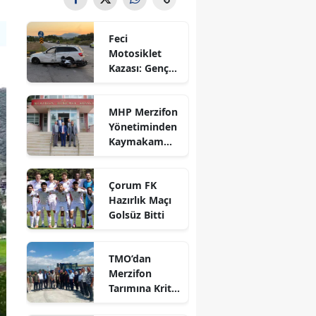
Bilecik
Feci
Bingöl
Motosiklet
Kazası: Genç
Bitlis
Sürücü
Hayatını
Bolu
MHP Merzifon
Kaybetti
Yönetiminden
Burdur
Kaymakam
Ahmet
Bursa
Karaaslan'a
Çorum FK
Ziyaret
Çanakkale
Hazırlık Maçı
Golsüz Bitti
Çankırı
Çorum
TMO’dan
Merzifon
Denizli
Tarımına Kritik
Ziyaret!
Diyarbakır