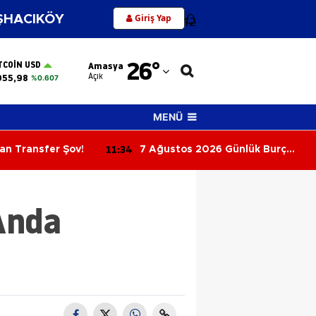
Giriş Yap
HACIKÖY
12
Adana
26
°
TCOIN USD
Amasya
Adıyaman
Açık
955,98
%0.607
Afyonkarahisar
MENÜ
Ağrı
11:17
6 Günlük Burç
Kolye Kombinleriyle Tarzınızı
Amasya
a Sürprizler,
Yenileyin! 2026’nın En Şık Takı
satlar Kapıda!
Trendleri
Ankara
Anda
Antalya
Artvin
Aydın
Balıkesir