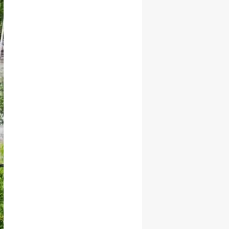
Yozgat
Zonguldak
Aksaray
Bayburt
Karaman
Kırıkkale
Batman
Şırnak
Bartın
Ardahan
Iğdır