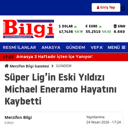
Giriş Yap
12
DOLAR
EURO
GRAM 
47,7436
55,2510
6.660,
%0.18
%0.32
MENÜ
RESMİ İLANLAR
AMASYA
GÜNDEM
VEFAT EDENLER
17:22
Amasya 3 Haftadır İçten İçe Yanıyor!
GÜNDEM
Merzifon Bilgi Gazetesi
Süper Lig’in Eski Yıldızı
Michael Eneramo Hayatını
Kaybetti
Merzifon Bilgi
Yayınlanma
24 Nisan 2026 - 17:24
Editör