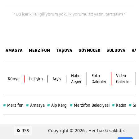
* Bu içerik ile ilgili yorum yok, ilk yorumu siz yazın, tartışalım *
AMASYA
MERZİFON
TAŞOVA
GÖYNÜCEK
SULUOVA
HA
Haber
Foto
Video
Künye
İletişim
Arşiv
Arşivi
Galeriler
Galeriler
#
#
#
#
#
#
Merzifon
Amasya
Alp Kargı
Merzifon Belediyesi
Kadın
Sağ
RSS
Copyright © 2026 . Her hakkı saklıdır.