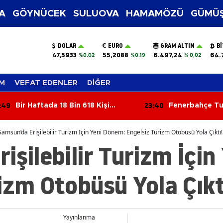
A
GÖYNÜCEK
SULUOVA
HAMAMÖZÜ
GÜMÜŞ
DOLAR
EURO
GRAM ALTIN
B
47,5933
55,2088
6.497,24
64.
%0.02
%0.19
% 0,02
M
VEFAT EDENLER
DİĞER
3:40
23:11
Fenerbahçe Tur Kapısını Araladı
Amasya AK Par
Türkiye Yüzyılı
Samsun’da Erişilebilir Turizm İçin Yeni Dönem: Engelsiz Turizm Otobüsü Yola Çıktı!
işilebilir Turizm İçi
izm Otobüsü Yola Çıkt
Yayınlanma