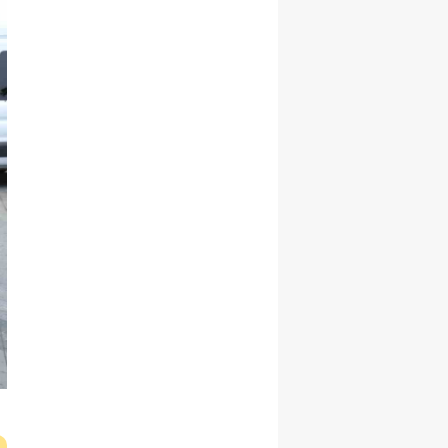
Yalova
Karabük
Kilis
Osmaniye
Düzce