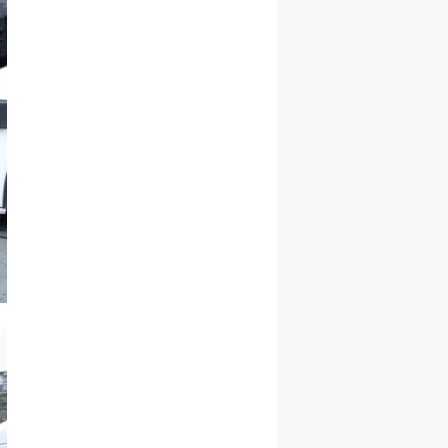
Samsun
Siirt
Sinop
Sivas
Tekirdağ
Tokat
Trabzon
Tunceli
Şanlıurfa
Uşak
Van