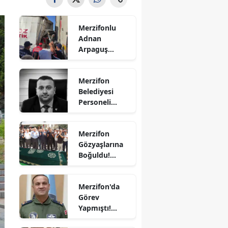
Bilecik
Merzifonlu
Bingöl
Adnan
Arpaguş
Bitlis
Çorum'da Feci
Kazada
Bolu
Merzifon
Hayatını
Belediyesi
Kaybetti
Burdur
Personeli
Sercan
Bursa
Nevcanoğlu
Merzifon
Hayatını
Çanakkale
Gözyaşlarına
Kaybetti
Boğuldu!
Çankırı
Sercan
Nevcanoğlu
Çorum
Merzifon'da
Son
Görev
Yolculuğuna
Denizli
Yapmıştı!
Uğurlandı
Orgeneral
Diyarbakır