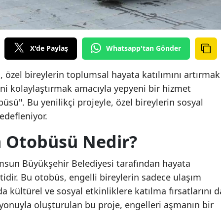
X'de Paylaş
Whatsapp'tan Gönder
özel bireylerin toplumsal hayata katılımını artırmak
mini kolaylaştırmak amacıyla yepyeni bir hizmet
sü". Bu yenilikçi projeyle, özel bireylerin sosyal
edefleniyor.
m Otobüsü Nedir?
msun Büyükşehir Belediyesi tarafından hayata
tidir. Bu otobüs, engelli bireylerin sadece ulaşım
a kültürel ve sosyal etkinliklere katılma fırsatlarını d
izyonuyla oluşturulan bu proje, engelleri aşmanın bir