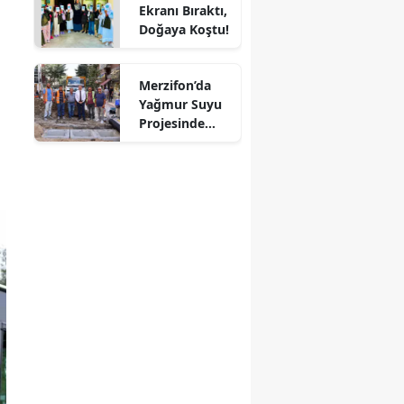
Ekranı Bıraktı,
Mersin
Doğaya Koştu!
İstanbul
Merzifon’da
İzmir
Yağmur Suyu
Projesinde
Kars
Sona Doğru!
Kastamonu
Kayseri
Kırklareli
Kırşehir
Kocaeli
Konya
Kütahya