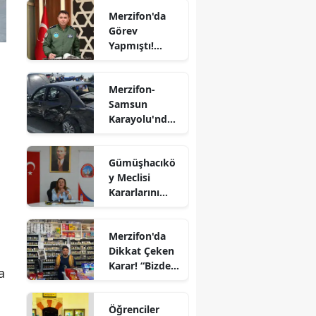
Rafet Dalkıran
Merzifon'da
Hava
Edirne
Görev
Kuvvetleri
Yapmıştı!
Komutanı
Elazığ
Tümgeneral
Oldu
Mete Kuş
Erzincan
Merzifon-
Emekliliğe
Samsun
Erzurum
Sevk Edildi
Karayolu'nda
Eskişehir
Kaza! İki
Otomobil
Gaziantep
Gümüşhacıkö
Çarpıştı
y Meclisi
Giresun
Kararlarını
Aldı
Gümüşhane
Merzifon'da
Hakkari
Dikkat Çeken
Karar! “Bizde
a
Hatay
Ekmeğe Zam
Yok” Dedi
Isparta
Öğrenciler