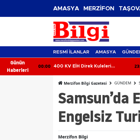
AMASYA
MERZİFON
TAŞOV
RESMİ İLANLAR
AMASYA
GÜNDE
Günün
23:49
2
uleleri
Bir Haftada 18 Bin 618 Kişi
Haberleri
Sorgulandı: Aranan 33 Şüpheli
Yakalandı
GÜNDEM
Merzifon Bilgi Gazetesi
Samsun’da Er
Engelsiz Tur
Merzifon Bilgi