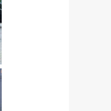
Malatya
Manisa
Kahramanmaraş
Mardin
Muğla
Muş
Nevşehir
Niğde
Ordu
Rize
Sakarya