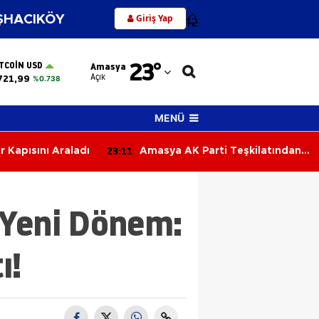
Giriş Yap
HACIKÖY
12
Adana
23
°
ITCOIN USD
Amasya
Adıyaman
Açık
721,99
%0.738
Afyonkarahisar
MENÜ
Ağrı
22:32
ti Teşkilatından
Amasya Koordinasyon
Amasya
 Mesajı!
Toplantısında Önemli Kararlar
Ankara
n Yeni Dönem:
Antalya
Artvin
ı!
Aydın
Balıkesir