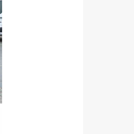
Yozgat
Zonguldak
Aksaray
Bayburt
Karaman
Kırıkkale
Batman
Şırnak
Bartın
Ardahan
Iğdır