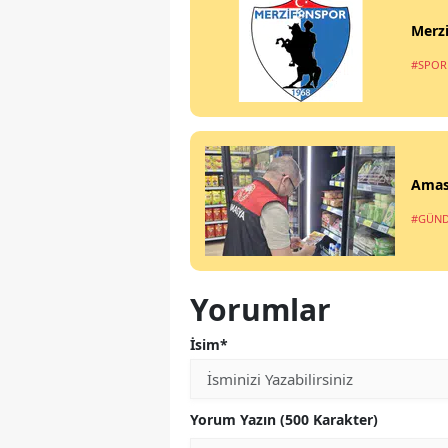
Merzi
#SPOR
Amasy
#GÜN
Yorumlar
İsim*
Yorum Yazın (500 Karakter)