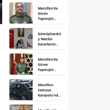
Nevcanoğlu
Edirne
Merzifon'da
Son
Görev
Yolculuğuna
Elazığ
Yapmıştı!
Uğurlandı
Orgeneral
Erzincan
Rafet Dalkıran
Gümüşhacıkö
Hava
Erzurum
y Meclisi
Kuvvetleri
Kararlarını
Komutanı
Eskişehir
Aldı
Oldu
Gaziantep
Merzifon'da
Görev
Giresun
Yapmıştı!
Tümgeneral
Gümüşhane
Mete Kuş
Merzifon-
Emekliliğe
Hakkari
Samsun
Sevk Edildi
Karayolu'nda
Hatay
Kaza! İki
Otomobil
Isparta