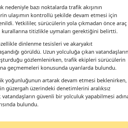
 nedeniyle bazı noktalarda trafik akışının
erin ulaşımın kontrollü şekilde devam etmesi için
nildi. Yetkililer, sürücülerin yola çıkmadan önce araç
kurallarına titizlikle uymaları gerektiğini belirtti.
llikle dinlenme tesisleri ve akaryakıt
aşandığı görüldü. Uzun yolculuğa çıkan vatandaşları
şturduğu gözlemlenirken, trafik ekipleri sürücülerin
şına geçmemeleri konusunda uyarılarda bulundu.
fik yoğunluğunun artarak devam etmesi beklenirken,
n güzergah üzerindeki denetimlerini aralıksız
ler, vatandaşların güvenli bir yolculuk yapabilmesi adın
ğrısında bulundu.