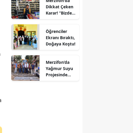
Merzifon'da
Çarpıştı
Dikkat Çeken
Mersin
Karar! “Bizde
Ekmeğe Zam
İstanbul
Yok” Dedi
Öğrenciler
İzmir
Ekranı Bıraktı,
Doğaya Koştu!
Kars
n
Kastamonu
Merzifon’da
Yağmur Suyu
Kayseri
Projesinde
Sona Doğru!
Kırklareli
Kırşehir
a
Kocaeli
Konya
Kütahya