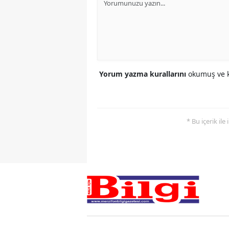
Yorum yazma kurallarını
okumuş ve k
* Bu içerik ile