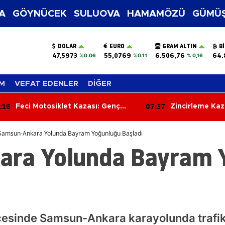
A
GÖYNÜCEK
SULUOVA
HAMAMÖZÜ
GÜMÜŞ
DOLAR
EURO
GRAM ALTIN
B
47,5973
55,0769
6.506,76
64.
%0.06
%0.11
% 0,16
M
VEFAT EDENLER
DİĞER
:16
07:37
Feci Motosiklet Kazası: Genç
Zincirleme Kaza
Sürücü Hayatını Kaybetti
Samsun-Ankara Yolunda Bayram Yoğunluğu Başladı
ara Yolunda Bayram 
öncesinde Samsun-Ankara karayolunda traf