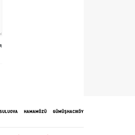
Samsun
Siirt
Sinop
R
Sivas
Tekirdağ
Tokat
Trabzon
Tunceli
Şanlıurfa
SULUOVA
HAMAMÖZÜ
GÜMÜŞHACIKÖY
Uşak
Van