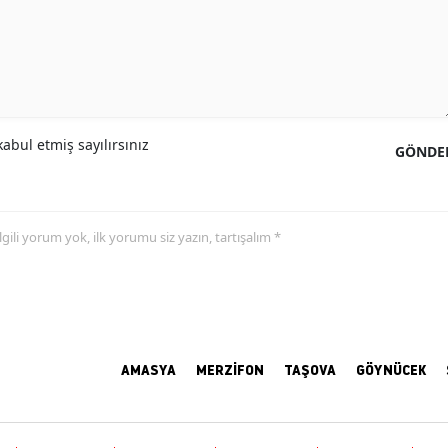
abul etmiş sayılırsınız
GÖNDE
 ilgili yorum yok, ilk yorumu siz yazın, tartışalım *
AMASYA
MERZİFON
TAŞOVA
GÖYNÜCEK