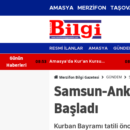
AMASYA
MERZİFON
TAŞOV
RESMİ İLANLAR
AMASYA
GÜNDE
Günün
08:53
08
netimleri
Amasya'da Kur'an Kursu
Haberleri
Öğrencilerine Güvenli İnternet
ve Teknoloji
GÜNDEM
Merzifon Bilgi Gazetesi
Samsun-Ank
Başladı
Kurban Bayramı tatili 