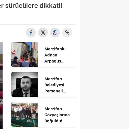
er sürücülere dikkatli
Bilecik
Bingöl
Bitlis
Bolu
Merzifonlu
Burdur
Adnan
Arpaguş
Bursa
Çorum'da Feci
Kazada
Çanakkale
Merzifon
Hayatını
Belediyesi
Kaybetti
Çankırı
Personeli
Sercan
Çorum
Nevcanoğlu
Merzifon
Hayatını
Denizli
Gözyaşlarına
Kaybetti
Boğuldu!
Diyarbakır
Sercan