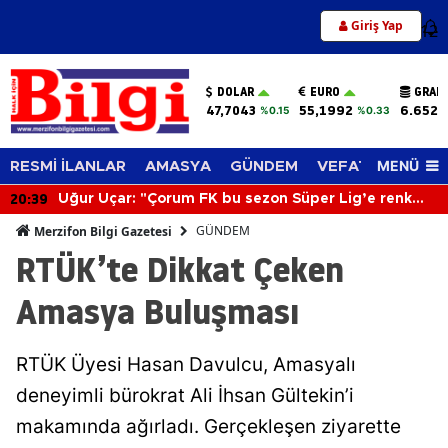
Giriş Yap
12
DOLAR
EURO
GRAM
47,7043
55,1992
6.652,
%0.15
%0.33
MENÜ
RESMİ İLANLAR
AMASYA
GÜNDEM
VEFAT EDENLER
20:39
Uğur Uçar: "Çorum FK bu sezon Süper Lig’e renk
katacak"
GÜNDEM
Merzifon Bilgi Gazetesi
RTÜK’te Dikkat Çeken
Amasya Buluşması
RTÜK Üyesi Hasan Davulcu, Amasyalı
deneyimli bürokrat Ali İhsan Gültekin’i
makamında ağırladı. Gerçekleşen ziyarette