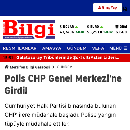
Giriş Yap
12
DOLAR
EURO
GRAM 
47,7436
55,2510
6.660,
%0.18
%0.32
MENÜ
RESMİ İLANLAR
AMASYA
GÜNDEM
VEFAT EDENLER
15:51
Galatasaray Tribünlerinde Şok! ultrAslan Lideri
Sebahattin Şirin Gözaltına Alındı
GÜNDEM
Merzifon Bilgi Gazetesi
Polis CHP Genel Merkezi'ne
Girdi!
Cumhuriyet Halk Partisi binasında bulunan
CHP’lilere müdahale başladı: Polise yangın
tüpüyle müdahale ettiler.