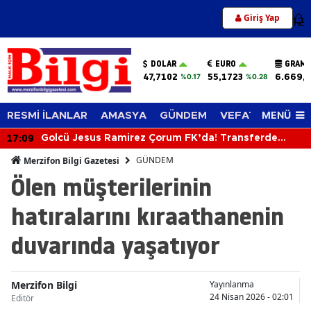
Giriş Yap
12
DOLAR
EURO
GRAM 
47,7102
55,1723
6.669,
%0.17
%0.28
MENÜ
RESMİ İLANLAR
AMASYA
GÜNDEM
VEFAT EDENLER
17:09
Golcü Jesus Ramirez Çorum FK’da! Transferde
Mutlu Son
GÜNDEM
Merzifon Bilgi Gazetesi
Ölen müşterilerinin
hatıralarını kıraathanenin
duvarında yaşatıyor
Merzifon Bilgi
Yayınlanma
24 Nisan 2026 - 02:01
Editör