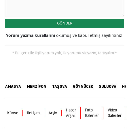
GÖNDER
Yorum yazma kurallarını
okumuş ve kabul etmiş sayılırsınız
* Bu içerik ile ilgili yorum yok, ilk yorumu siz yazın, tartışalım *
AMASYA
MERZİFON
TAŞOVA
GÖYNÜCEK
SULUOVA
HA
Haber
Foto
Video
Künye
İletişim
Arşiv
Arşivi
Galeriler
Galeriler