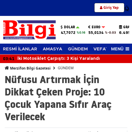
Giriş Yap
12
DOLAR
EURO
GRAM
47,7072
55,0134
6.495
%0.16
%-0.03
MENÜ
RESMİ İLANLAR
AMASYA
GÜNDEM
VEFAT EDENLER
03:41
İki Motosiklet Çarpıştı: 3 Kişi Yaralandı
GÜNDEM
Merzifon Bilgi Gazetesi
Nüfusu Artırmak İçin
Dikkat Çeken Proje: 10
Çocuk Yapana Sıfır Araç
Verilecek