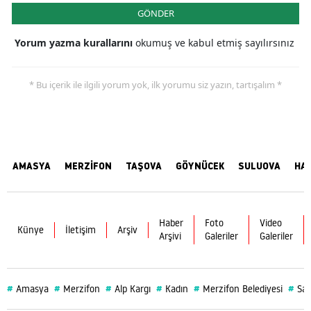
GÖNDER
Yorum yazma kurallarını
okumuş ve kabul etmiş sayılırsınız
* Bu içerik ile ilgili yorum yok, ilk yorumu siz yazın, tartışalım *
AMASYA
MERZİFON
TAŞOVA
GÖYNÜCEK
SULUOVA
HA
Haber
Foto
Video
Künye
İletişim
Arşiv
Arşivi
Galeriler
Galeriler
#
#
#
#
#
#
Amasya
Merzifon
Alp Kargı
Kadın
Merzifon Belediyesi
Sağ