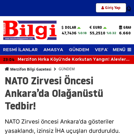
Giriş Yap
12
DOLAR
EURO
GRAM 
47,7436
55,2510
6.660,
%0.18
%0.32
MENÜ
RESMİ İLANLAR
AMASYA
GÜNDEM
VEFAT EDENLER
23:04
Merzifon Hırka Köyü'nde Korkutan Yangın! Alevler
İlçenin Birçok Noktasından Görülüyor
GÜNDEM
Merzifon Bilgi Gazetesi
NATO Zirvesi Öncesi
Ankara’da Olağanüstü
Tedbir!
NATO Zirvesi öncesi Ankara’da gösteriler
yasaklandı, izinsiz İHA uçuşları durduruldu.