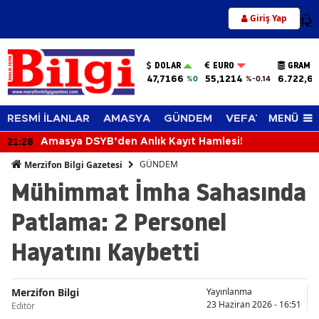
Giriş Yap
12
DOLAR
EURO
GRAM A
47,7166
55,1214
6.722,65
%0
%-0.14
MENÜ
RESMİ İLANLAR
AMASYA
GÜNDEM
VEFAT EDENLER
21:28
Amasya DSYB’den Anlık Kayıt Hamlesi!
GÜNDEM
Merzifon Bilgi Gazetesi
Mühimmat İmha Sahasında
Patlama: 2 Personel
Hayatını Kaybetti
Merzifon Bilgi
Yayınlanma
23 Haziran 2026 - 16:51
Editör