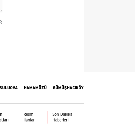
Samsun
R
Siirt
Sinop
Sivas
Tekirdağ
Tokat
Trabzon
SULUOVA
HAMAMÖZÜ
GÜMÜŞHACIKÖY
Tunceli
Şanlıurfa
ın
Resmi
Son Dakika
atları
İlanlar
Haberleri
Uşak
Van