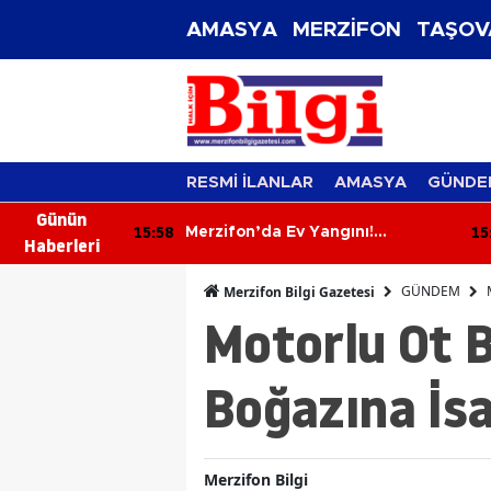
AMASYA
MERZİFON
TAŞOV
RESMİ İLANLAR
AMASYA
GÜNDE
Günün
15:58
15
 Çılgınlığı:
Merzifon’da Ev Yangını!
Haberleri
ar Bedava!
İtfaiyenin Hızlı Müdahalesi
Faciayı Önledi
GÜNDEM
Merzifon Bilgi Gazetesi
Motorlu Ot B
Boğazına İsa
Merzifon Bilgi