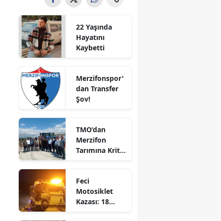
Bilecik
22 Yaşında
Bingöl
Hayatını
Kaybetti
Bitlis
Bolu
Merzifonspor'
dan Transfer
Burdur
Şov!
Bursa
TMO’dan
Çanakkale
Merzifon
Tarımına Kritik
Çankırı
Ziyaret!
Çorum
Feci
Motosiklet
Denizli
Kazası: 18
Yaşındaki
Diyarbakır