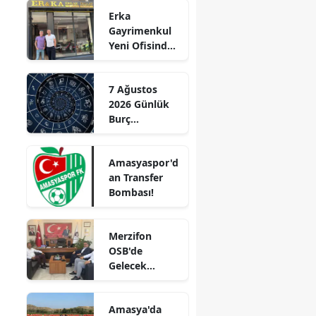
Genç Hayatını
Erka
Kaybetti
Edirne
Gayrimenkul
Yeni Ofisinde
Elazığ
Hizmete
Başladı!
Erzincan
7 Ağustos
“Gayrimenkul
2026 Günlük
Erzurum
Almak İçin
Burç
Doğru Zaman”
Eskişehir
Yorumları:
Aşkta
Gaziantep
Amasyaspor'd
Sürprizler,
an Transfer
Parada Yeni
Giresun
Bombası!
Fırsatlar
Kapıda!
Gümüşhane
Merzifon
Hakkari
OSB'de
Gelecek
Hatay
Konuşuldu
Isparta
Amasya'da