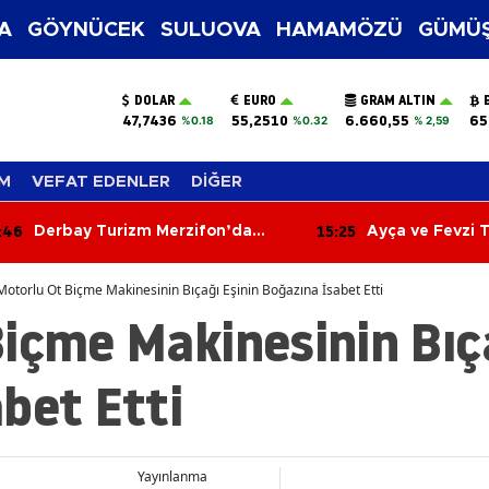
A
GÖYNÜCEK
SULUOVA
HAMAMÖZÜ
GÜMÜŞ
DOLAR
EURO
GRAM ALTIN
47,7436
55,2510
6.660,55
65
%0.18
%0.32
% 2,59
M
VEFAT EDENLER
DİĞER
:46
15:25
Derbay Turizm Merzifon’da
Ayça ve Fevzi 
Taşımacılık Sektörüne İddialı
Ömürlük İmza! 
Giriyor!
Sevenleri Orta
Motorlu Ot Biçme Makinesinin Bıçağı Eşinin Boğazına İsabet Etti
içme Makinesinin Bıça
bet Etti
Yayınlanma