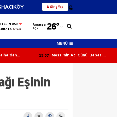
Giriş Yap
HACIKÖY
12
Adana
26
°
BITCOIN USD
Amasya
Adıyaman
Açık
.007,15
%-0.4
Afyonkarahisar
MENÜ
Ağrı
15:07
Talha’dan
Messi’nin Acı Günü: Babası
Amasya
Mutluluklarına
Jorge Messi 68 Yaşında Hayatını
k Oldu
Kaybetti
Ankara
ğı Eşinin
Antalya
Artvin
Aydın
Balıkesir