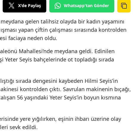
X'de Paylaş
Whatsapp'tan Gönder
 meydana gelen talihsiz olayda bir kadın yaşamını
lışması yapan çiftin çalışması sırasında kontrolden
si faciaya neden oldu.
Kaleönü Mahallesi’nde meydana geldi. Edinilen
eşi Yeter Seyis bahçelerinde ot topladığı sırada
lıştığı sırada dengesini kaybeden Hilmi Seyis’in
akinesi kontrolden çıktı. Savrulan makinenin bıçağı,
çalışan 56 yaşındaki Yeter Seyis’in boyun kısmına
risinde yere yığılırken, eşinin ihbarı üzerine olay
eri sevk edildi.