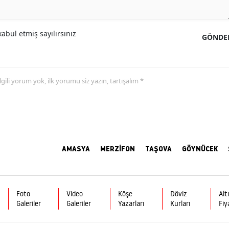
abul etmiş sayılırsınız
GÖNDE
 ilgili yorum yok, ilk yorumu siz yazın, tartışalım *
AMASYA
MERZİFON
TAŞOVA
GÖYNÜCEK
Foto
Video
Köşe
Döviz
Alt
Galeriler
Galeriler
Yazarları
Kurları
Fiy