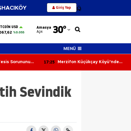
Giriş Yap
HACIKÖY
12
Adana
30
°
ITCOIN USD
Amasya
Adıyaman
Açık
067,62
%0.055
Afyonkarahisar
MENÜ
Ağrı
17:25
Tesis Sorununu
Merzifon Küçükçay Köyü’nde
Amasya
Arazi Yangını: 50 Dönüm Alan
Zarar Gördü
Ankara
tih Sevindik
Antalya
Artvin
Aydın
Balıkesir