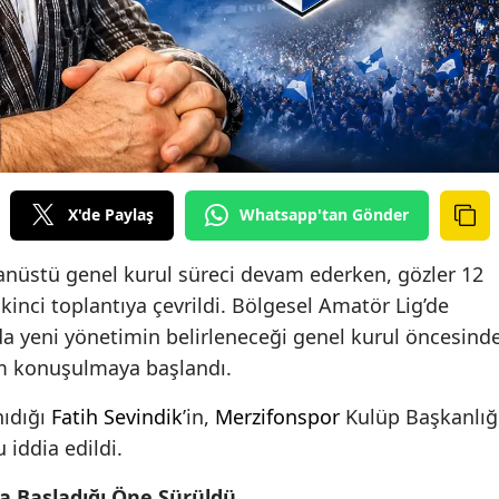
X'de Paylaş
Whatsapp'tan Gönder
nüstü genel kurul süreci devam ederken, gözler 12
kinci toplantıya çevrildi. Bölgesel Amatör Lig’de
da yeni yönetimin belirleneceği genel kurul öncesind
sim konuşulmaya başlandı.
ıdığı
Fatih Sevindik
’in,
Merzifonspor
Kulüp Başkanlığ
 iddia edildi.
a Başladığı Öne Sürüldü