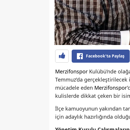
Facebook'ta Paylaş
Merzifonspor
Kulübü’nde olağa
Temmuz’da gerçekleştirilecek i
mücadele eden
Merzifonspor
’
kulislerde dikkat çeken bir i
İlçe kamuoyunun yakından tan
için adaylık hazırlığında olduğu
Yönetim Kurulu Çalışmaların