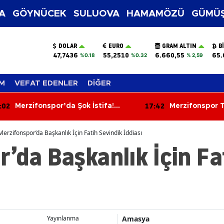
A
GÖYNÜCEK
SULUOVA
HAMAMÖZÜ
GÜMÜŞ
DOLAR
EURO
GRAM ALTIN
B
47,7436
55,2510
6.660,55
65.
%0.18
%0.32
% 2,59
M
VEFAT EDENLER
DİĞER
:02
17:42
Merzifonspor’da Şok İstifa!
Merzifonspor 
Başkan Kazım Gül Görevi Bıraktı
Çözdü!
Merzifonspor’da Başkanlık İçin Fatih Sevindik İddiası
’da Başkanlık İçin Fa
Amasya
Yayınlanma