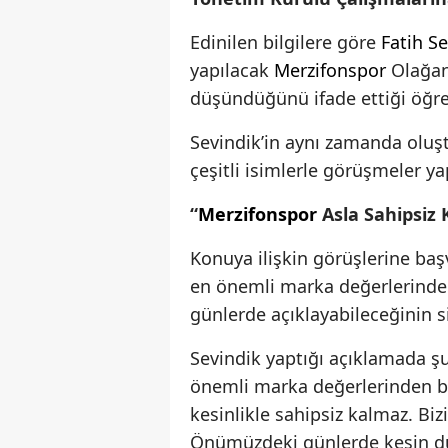
Edinilen bilgilere göre
Fatih S
yapılacak
Merzifonspor
Olağan
düşündüğünü ifade ettiği öğre
Sevindik’in aynı zamanda oluş
çeşitli isimlerle görüşmeler yap
“
Merzifonspor
Asla Sahipsiz
Konuya ilişkin görüşlerine b
en önemli marka değerlerinden
günlerde açıklayabileceğinin si
Sevindik yaptığı açıklamada şu
önemli marka değerlerinden bi
kesinlikle sahipsiz kalmaz. Bi
Önümüzdeki günlerde kesin düş