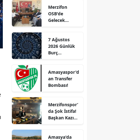
Başladı!
Merzifon
“Gayrimenkul
Edirne
OSB'de
Almak İçin
Gelecek
Doğru Zaman”
Elazığ
Konuşuldu
Erzincan
7 Ağustos
2026 Günlük
Erzurum
Burç
Eskişehir
Yorumları:
Aşkta
Gaziantep
Amasyaspor'd
Sürprizler,
an Transfer
Parada Yeni
Giresun
Bombası!
Fırsatlar
Kapıda!
e
Gümüşhane
Merzifonspor’
Hakkari
da Şok İstifa!
ı
Başkan Kazım
Hatay
Gül Görevi
Bıraktı
Isparta
Amasya'da