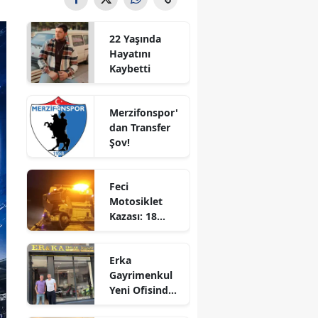
Bilecik
22 Yaşında
Bingöl
Hayatını
Kaybetti
Bitlis
Bolu
Merzifonspor'
dan Transfer
Burdur
Şov!
Bursa
Feci
Çanakkale
Motosiklet
Kazası: 18
Çankırı
Yaşındaki
Genç Hayatını
Çorum
Erka
Kaybetti
Gayrimenkul
Denizli
Yeni Ofisinde
Hizmete
Diyarbakır