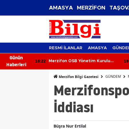
AMASYA
MERZİFON
TAŞOV
RESMİ İLANLAR
AMASYA
GÜNDE
Günün
18:22
18
i Duman
Merzifon OSB Yönetim Kurulu
Haberleri
Toplandı
GÜNDEM
Merzifon Bilgi Gazetesi
Merzifonspor
İddiası
Büşra Nur Ertilal