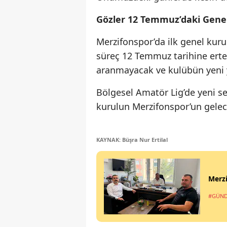
Gözler 12 Temmuz’daki Gene
Merzifonspor’da ilk genel kur
süreç 12 Temmuz tarihine ertel
aranmayacak ve kulübün yeni 
Bölgesel Amatör Lig’de yeni se
kurulun Merzifonspor’un gelece
KAYNAK: Büşra Nur Ertilal
Merzi
#GÜN