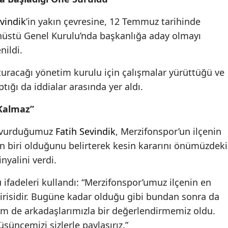
evindik
’in yakın çevresine, 12 Temmuz tarihinde
üstü Genel Kurulu’nda başkanlığa aday olmayı
nildi.
turacağı yönetim kurulu için çalışmalar yürüttüğü ve
tığı da iddialar arasında yer aldı.
 Kalmaz”
aşvurduğumuz
Fatih Sevindik
, Merzifonspor’un ilçenin
 biri olduğunu belirterek kesin kararını önümüzdeki
nyalini verdi.
 ifadeleri kullandı: “Merzifonspor’umuz ilçenin en
risidir. Bugüne kadar olduğu gibi bundan sonra da
zim de arkadaşlarımızla bir değerlendirmemiz oldu.
üncemizi sizlerle paylaşırız.”