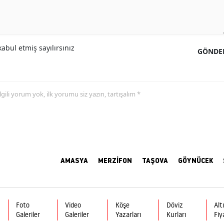
abul etmiş sayılırsınız
GÖNDE
 ilgili yorum yok, ilk yorumu siz yazın, tartışalım *
AMASYA
MERZİFON
TAŞOVA
GÖYNÜCEK
Foto
Video
Köşe
Döviz
Alt
Galeriler
Galeriler
Yazarları
Kurları
Fiy