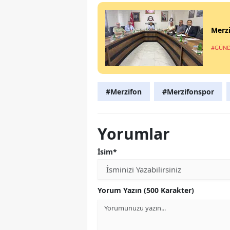
Merz
#GÜN
#Merzifon
#Merzifonspor
Yorumlar
İsim*
Yorum Yazın (500 Karakter)