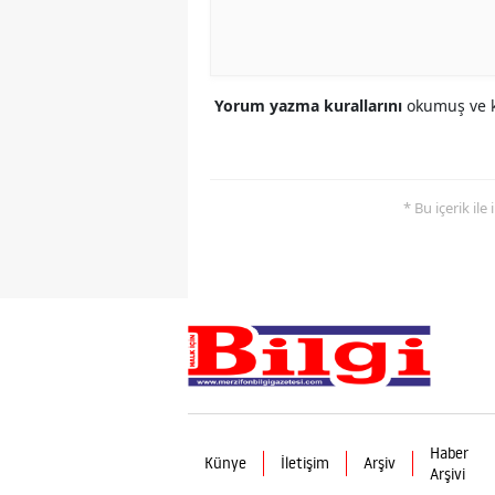
Yorum yazma kurallarını
okumuş ve k
* Bu içerik ile
Haber
Künye
İletişim
Arşiv
Arşivi