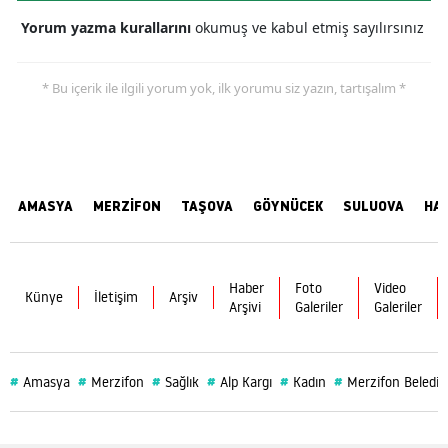
Yorum yazma kurallarını
okumuş ve kabul etmiş sayılırsınız
* Bu içerik ile ilgili yorum yok, ilk yorumu siz yazın, tartışalım *
AMASYA
MERZİFON
TAŞOVA
GÖYNÜCEK
SULUOVA
HA
Haber
Foto
Video
Künye
İletişim
Arşiv
Arşivi
Galeriler
Galeriler
#
#
#
#
#
#
Amasya
Merzifon
Sağlık
Alp Kargı
Kadın
Merzifon Belediy