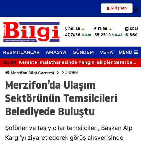
Giriş Yap
12
DOLAR
EURO
GRAM 
47,7436
55,2510
6.660,
%0.18
%0.32
MENÜ
RESMİ İLANLAR
AMASYA
GÜNDEM
VEFAT EDENLER
04:05
Kereste İmalathanesinde Yangın! Ekipler Seferber
Oldu
GÜNDEM
Merzifon Bilgi Gazetesi
Merzifon’da Ulaşım
Sektörünün Temsilcileri
Belediyede Buluştu
Şoförler ve taşıyıcılar temsilcileri, Başkan Alp
Kargı’yı ziyaret ederek görüş alışverişinde