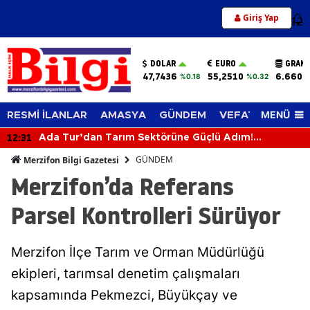
Giriş Yap
12
DOLAR
EURO
GRAM 
47,7436
55,2510
6.660,
%0.18
%0.32
MENÜ
RESMİ İLANLAR
AMASYA
GÜNDEM
VEFAT EDENLER
12:31
Ada Tur’dan Tarım Sektörüne Güçlü Adım!
Biçerdöverle Hasat Sahasına İndi
GÜNDEM
Merzifon Bilgi Gazetesi
Merzifon’da Referans
Parsel Kontrolleri Sürüyor
Merzifon İlçe Tarım ve Orman Müdürlüğü
ekipleri, tarımsal denetim çalışmaları
kapsamında Pekmezci, Büyükçay ve