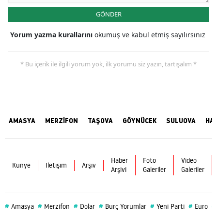
GÖNDER
Yorum yazma kurallarını
okumuş ve kabul etmiş sayılırsınız
* Bu içerik ile ilgili yorum yok, ilk yorumu siz yazın, tartışalım *
AMASYA
MERZİFON
TAŞOVA
GÖYNÜCEK
SULUOVA
HA
Haber
Foto
Video
Künye
İletişim
Arşiv
Arşivi
Galeriler
Galeriler
#
#
#
#
#
#
#
Amasya
Merzifon
Dolar
Burç Yorumlar
Yeni Parti
Euro