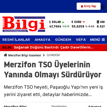
Giriş Yap
12
DOLAR
EURO
GRAM
47,7004
55,0259
6.525
%0.15
%-0.03
MENÜ
RESMİ İLANLAR
AMASYA
GÜNDEM
VEFAT EDENLER
05:38
Sağanak Düğünü Bastırdı: Çadır Davetlilerin
Üzerine Çöktü
GÜNDEM
Merzifon Bilgi Gazetesi
Merzifon TSO Üyelerinin
Yanında Olmayı Sürdürüyor
Merzifon TSO heyeti, Paşaoğlu Yapı’nın yeni iş
yerini ziyaret etti, detaylar haberimizde...
Merzifon Bilgi
Amasya
Yayınlanma