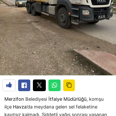
Merzifon
Belediyesi
İtfaiye Müdürlüğü
, komşu
ilçe
Havza
’da meydana gelen sel felaketine
kayıtsız kalmadı. Şiddetli yağış sonrası yaşanan