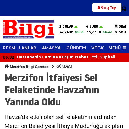
Giriş Yap
12
DOLAR
EURO
GRAM 
47,7436
55,2510
6.660,
%0.18
%0.32
MENÜ
RESMİ İLANLAR
AMASYA
GÜNDEM
VEFAT EDENLER
06:02
Hastanenin Camına Kurşun İsabet Etti: Şüpheli
Silahıyla Yakalandı
GÜNDEM
Merzifon Bilgi Gazetesi
Merzifon İtfaiyesi Sel
Felaketinde Havza'nın
Yanında Oldu
Havza’da etkili olan sel felaketinin ardından
Merzifon Belediyesi İtfaiye Müdürlüğü ekipleri