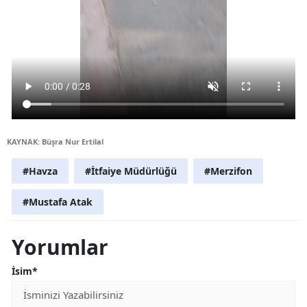
KAYNAK: Büşra Nur Ertilal
#Havza
#İtfaiye Müdürlüğü
#Merzifon
#Mustafa Atak
Yorumlar
İsim*