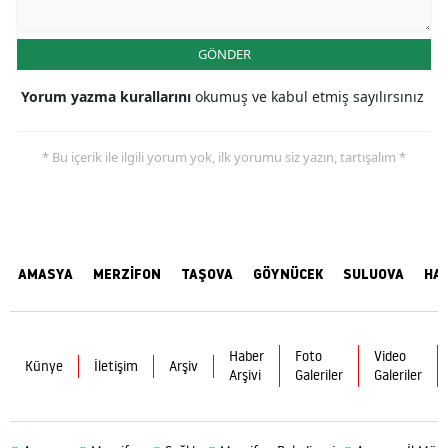
GÖNDER
Yorum yazma kurallarını
okumuş ve kabul etmiş sayılırsınız
* Bu içerik ile ilgili yorum yok, ilk yorumu siz yazın, tartışalım *
AMASYA
MERZİFON
TAŞOVA
GÖYNÜCEK
SULUOVA
HA
Haber
Foto
Video
Künye
İletişim
Arşiv
Arşivi
Galeriler
Galeriler