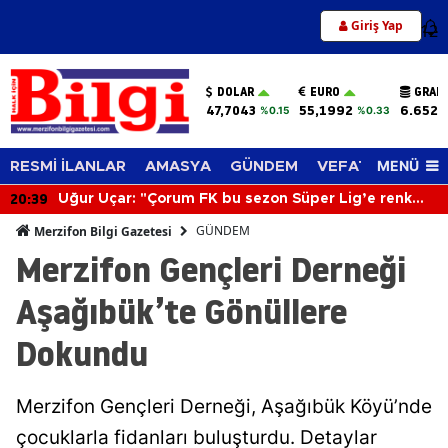
Giriş Yap
12
DOLAR
EURO
GRAM
47,7043
55,1992
6.652,
%0.15
%0.33
MENÜ
RESMİ İLANLAR
AMASYA
GÜNDEM
VEFAT EDENLER
20:39
Uğur Uçar: "Çorum FK bu sezon Süper Lig’e renk
katacak"
GÜNDEM
Merzifon Bilgi Gazetesi
Merzifon Gençleri Derneği
Aşağıbük’te Gönüllere
Dokundu
Merzifon Gençleri Derneği, Aşağıbük Köyü’nde
çocuklarla fidanları buluşturdu. Detaylar