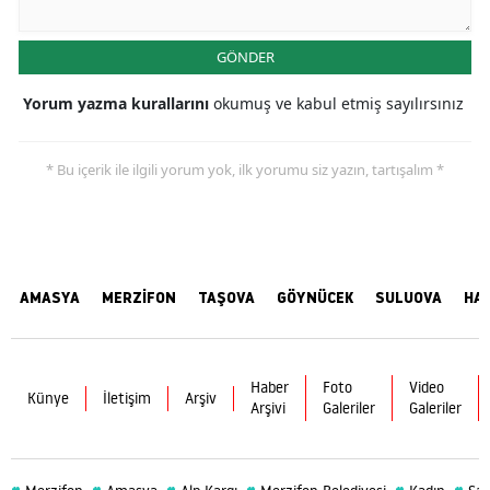
GÖNDER
Yorum yazma kurallarını
okumuş ve kabul etmiş sayılırsınız
* Bu içerik ile ilgili yorum yok, ilk yorumu siz yazın, tartışalım *
AMASYA
MERZİFON
TAŞOVA
GÖYNÜCEK
SULUOVA
HA
Haber
Foto
Video
Künye
İletişim
Arşiv
Arşivi
Galeriler
Galeriler