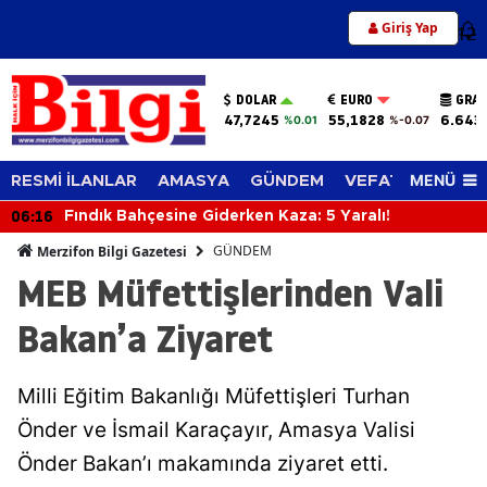
Giriş Yap
12
DOLAR
EURO
GRAM
47,7245
55,1828
6.643
%0.01
%-0.07
MENÜ
RESMİ İLANLAR
AMASYA
GÜNDEM
VEFAT EDENLER
06:16
Fındık Bahçesine Giderken Kaza: 5 Yaralı!
GÜNDEM
Merzifon Bilgi Gazetesi
MEB Müfettişlerinden Vali
Bakan’a Ziyaret
Milli Eğitim Bakanlığı Müfettişleri Turhan
Önder ve İsmail Karaçayır, Amasya Valisi
Önder Bakan’ı makamında ziyaret etti.