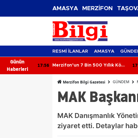
AMASYA
MERZİFON
TAŞOV
RESMİ İLANLAR
AMASYA
GÜNDE
Günün
17:56
17
Zirvesinde
Merzifon’un 7 Bin 500 Yıllık Köyü
Haberleri
Ortaya Çıktı!
GÜNDEM
Merzifon Bilgi Gazetesi
MAK Başkanı
MAK Danışmanlık Yönetim
ziyaret etti. Detaylar hab