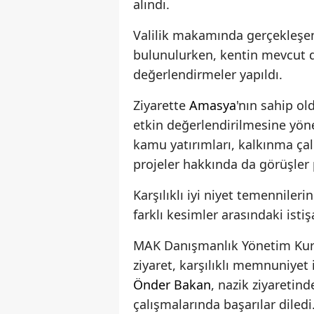
alındı.
Valilik makamında gerçekleşen 
bulunulurken, kentin mevcut d
değerlendirmeler yapıldı.
Ziyarette
Amasya
'nın sahip ol
etkin değerlendirilmesine yöne
kamu yatırımları, kalkınma çal
projeler hakkında da görüşler p
Karşılıklı iyi niyet temenniler
farklı kesimler arasındaki ist
MAK Danışmanlık Yönetim Kur
ziyaret, karşılıklı memnuniye
Önder Bakan
, nazik ziyaretin
çalışmalarında başarılar diledi