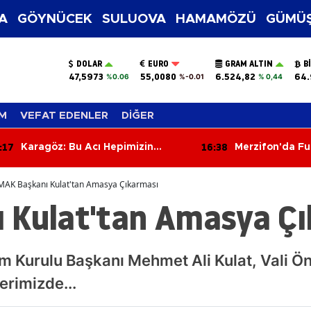
A
GÖYNÜCEK
SULUOVA
HAMAMÖZÜ
GÜMÜŞ
DOLAR
EURO
GRAM ALTIN
B
47,5973
55,0080
6.524,82
64.
%0.06
%-0.01
% 0,44
M
VEFAT EDENLER
DİĞER
:17
16:38
Karagöz: Bu Acı Hepimizin
Merzifon'da F
Sorumluluğu
Başladı? Şehrin
Şaşırtıyor
MAK Başkanı Kulat'tan Amasya Çıkarması
 Kulat'tan Amasya Ç
 Kurulu Başkanı Mehmet Ali Kulat, Vali 
erimizde...