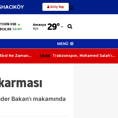
Giriş Yap
HACIKÖY
12
Adana
29
°
ITCOIN USD
Amasya
Adıyaman
Açık
910,00
%0.517
Afyonkarahisar
MENÜ
Ağrı
16:08
utbol Ne Zaman
Trabzonspor, Mohamed Salah'ın
Amasya
 Spor Tarihi
Tarihi Sözleşmesini Açıkladı! İşte
Dudak Uçuklatan Detaylar
Ankara
ıkarması
Antalya
Artvin
Önder Bakan'ı makamında
Aydın
Balıkesir