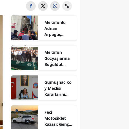
Bilecik
Bingöl
Merzifonlu
Adnan
Bitlis
Arpaguş
Çorum'da Feci
Bolu
Kazada
Merzifon
Hayatını
Burdur
Gözyaşlarına
Kaybetti
Boğuldu!
Bursa
Sercan
Nevcanoğlu
Çanakkale
Gümüşhacıkö
Son
y Meclisi
Yolculuğuna
Çankırı
Kararlarını
Uğurlandı
Aldı
Çorum
Feci
Denizli
Motosiklet
Kazası: Genç
Diyarbakır