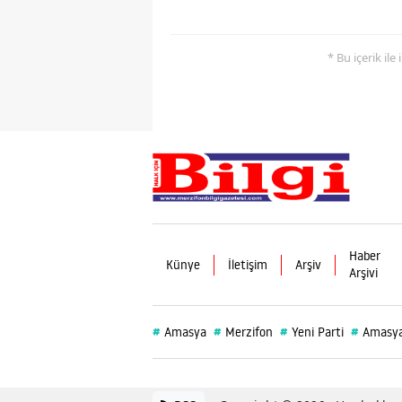
* Bu içerik ile
Haber
Künye
İletişim
Arşiv
Arşivi
#
#
#
#
Amasya
Merzifon
Yeni Parti
Amasya 