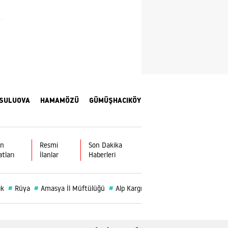
Yozgat
Zonguldak
Aksaray
Bayburt
SULUOVA
HAMAMÖZÜ
GÜMÜŞHACIKÖY
Karaman
Kırıkkale
Batman
ın
Resmi
Son Dakika
atları
İlanlar
Haberleri
Şırnak
Bartın
#
#
#
#
#
ık
Rüya
Amasya İl Müftülüğü
Alp Kargı
Vefat
Altın
Ardahan
Iğdır