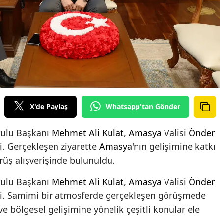
X'de Paylaş
Whatsapp'tan Gönder
ulu Başkanı
Mehmet Ali Kulat
,
Amasya
Valisi
Önder
i. Gerçekleşen ziyarette
Amasya
'nın gelişimine katkı
rüş alışverişinde bulunuldu.
ulu Başkanı
Mehmet Ali Kulat
,
Amasya
Valisi
Önder
tti. Samimi bir atmosferde gerçekleşen görüşmede
ve bölgesel gelişimine yönelik çeşitli konular ele