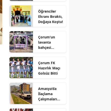
Sürücü
Edirne
Hayatını
Öğrenciler
Kaybetti
Elazığ
Ekranı Bıraktı,
Doğaya Koştu!
Erzincan
Erzurum
Çorum’un
lavanta
Eskişehir
bahçesi
vatandaşların
Gaziantep
gözdesi oldu
Çorum FK
Giresun
Hazırlık Maçı
Golsüz Bitti
Gümüşhane
Hakkari
Amasya’da
İlaçlama
Hatay
Çalışmaları
Aralıksız
Isparta
Sürüyor