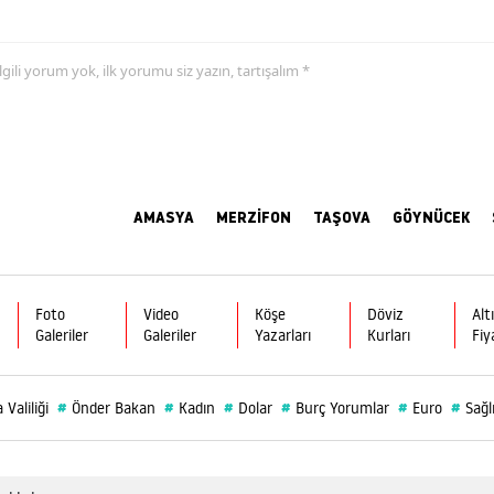
 ilgili yorum yok, ilk yorumu siz yazın, tartışalım *
AMASYA
MERZİFON
TAŞOVA
GÖYNÜCEK
Foto
Video
Köşe
Döviz
Alt
Galeriler
Galeriler
Yazarları
Kurları
Fiy
#
#
#
#
#
#
Valiliği
Önder Bakan
Kadın
Dolar
Burç Yorumlar
Euro
Sağl