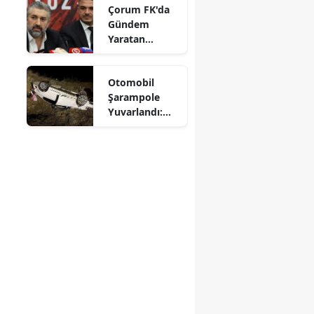
Çorum FK'da
Mersin
Gündem
Yaratan
İstanbul
Açıklamalar
İzmir
Otomobil
Şarampole
Kars
Yuvarlandı:
Sürücü
Kastamonu
Yaralandı
Kayseri
Kırklareli
Kırşehir
Kocaeli
Konya
Kütahya