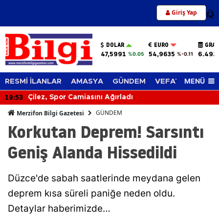
Giriş Yap
12
DOLAR
EURO
GRAM
47,5991
54,9635
6.492
%0.05
%-0.11
MENÜ
RESMİ İLANLAR
AMASYA
GÜNDEM
VEFAT EDENLER
19:53
Çilez, Spor Camiasını Ağırladı
GÜNDEM
Merzifon Bilgi Gazetesi
Korkutan Deprem! Sarsıntı
Geniş Alanda Hissedildi
Düzce'de sabah saatlerinde meydana gelen
deprem kısa süreli paniğe neden oldu.
Detaylar haberimizde…