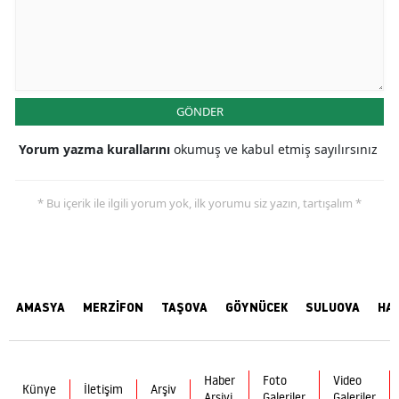
GÖNDER
Yorum yazma kurallarını
okumuş ve kabul etmiş sayılırsınız
* Bu içerik ile ilgili yorum yok, ilk yorumu siz yazın, tartışalım *
AMASYA
MERZİFON
TAŞOVA
GÖYNÜCEK
SULUOVA
HA
Haber
Foto
Video
Künye
İletişim
Arşiv
Arşivi
Galeriler
Galeriler