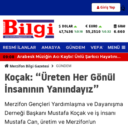
Giriş Yap
12
DOLAR
EURO
GRAM 
47,7436
55,2510
6.660,
%0.18
%0.32
MENÜ
RESMİ İLANLAR
AMASYA
GÜNDEM
VEFAT EDENLER
09:08
Arabesk Müziğin Acı Kaybı! Ünlü Şarkıcı Hayatını
Kaybetti
GÜNDEM
Merzifon Bilgi Gazetesi
Koçak: “Üreten Her Gönül
İnsanının Yanındayız”
Merzifon Gençleri Yardımlaşma ve Dayanışma
Derneği Başkanı Mustafa Koçak ve iş insanı
Mustafa Can, üretim ve Merzifon’un