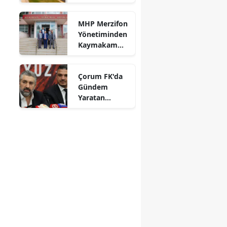
Aralıksız
Sürüyor
Mersin
MHP Merzifon
Yönetiminden
İstanbul
Kaymakam
Ahmet
İzmir
Karaaslan'a
Çorum FK'da
Kars
Ziyaret
Gündem
Kastamonu
Yaratan
Açıklamalar
Kayseri
Kırklareli
Kırşehir
Kocaeli
Konya
Kütahya