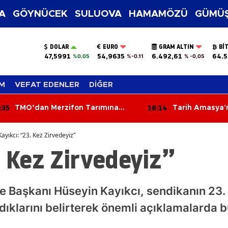
A
GÖYNÜCEK
SULUOVA
HAMAMÖZÜ
GÜMÜŞ
DOLAR
EURO
GRAM ALTIN
BI
47,5991
54,9635
6.492,61
64.5
%0.05
%-0.11
% -0,05
M
VEFAT EDENLER
DİĞER
:35
18:14
TMO’dan Merzifon Tarımına
Tarih Amasya'n
Kritik Ziyaret!
Yazıldı
Kayıkcı: “23. Kez Zirvedeyiz”
. Kez Zirvedeyiz”
e Başkanı Hüseyin Kayıkcı, sendikanın 23. 
ıklarını belirterek önemli açıklamalarda b