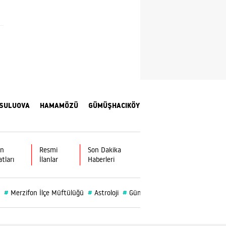
Yozgat
Zonguldak
Aksaray
Bayburt
Karaman
SULUOVA
HAMAMÖZÜ
GÜMÜŞHACIKÖY
Kırıkkale
Batman
ın
Resmi
Son Dakika
atları
İlanlar
Haberleri
Şırnak
Bartın
#
#
#
#
Merzifon İlçe Müftülüğü
Astroloji
Gümüşhacıköy
Merzifon Bele
Ardahan
Iğdır