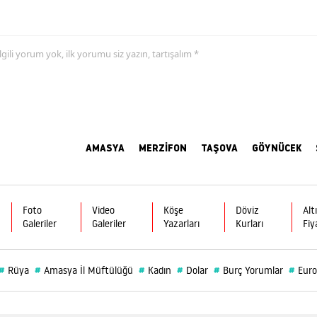
 ilgili yorum yok, ilk yorumu siz yazın, tartışalım *
AMASYA
MERZİFON
TAŞOVA
GÖYNÜCEK
Foto
Video
Köşe
Döviz
Alt
Galeriler
Galeriler
Yazarları
Kurları
Fiy
#
#
#
#
#
#
Rüya
Amasya İl Müftülüğü
Kadın
Dolar
Burç Yorumlar
Euro