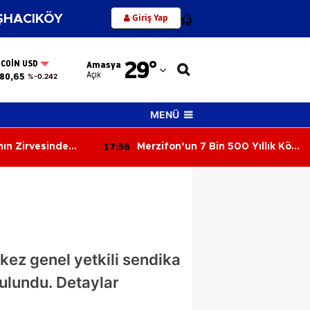
Giriş Yap
HACIKÖY
12
Adana
29
°
TCOIN USD
Amasya
Adıyaman
Açık
80,65
%-0.242
Afyonkarahisar
MENÜ
Ağrı
17:56
ın Zirvesinde
Merzifon’un 7 Bin 500 Yıllık Köyü
Amasya
Ortaya Çıktı!
Ankara
Antalya
Artvin
kez genel yetkili sendika
Aydın
ulundu. Detaylar
Balıkesir