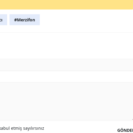
cı
#Merzifon
abul etmiş sayılırsınız
GÖNDE