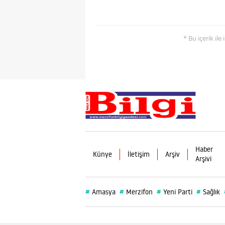
* Bu içerik ile
Haber
Künye
İletişim
Arşiv
Arşivi
#
#
#
#
Amasya
Merzifon
Yeni Parti
Sağlık