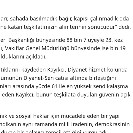
arı; sahada basılmadık bağır, kapısı çalınmadık oda
e katan teşkilatımızın alın terinin sonucudur” dedi.
leri Başkanlığı bünyesinde 88 bin 7 üyeyle 23. kez
kcı, Vakıflar Genel Müdürlüğü bünyesinde ise bin 19
lduklarını açıkladı.
tıklarını kaydeden Kayıkcı, Diyanet hizmet kolunda
bölümünün
Diyanet-Sen
çatısı altında birleştiğini
şanları arasında yüzde 61 ile en yüksek sendikalaşma
e eden Kayıkcı, bunun teşkilata duyulan güvenin açık
mik ve sosyal haklar için mücadele eden bir yapı
endikanın aynı zamanda milli iradenin, demokrasinin
uran bir anlayışı temsil ettiğini vurguladı.