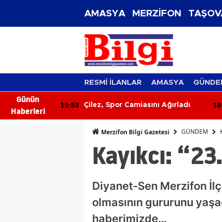
AMASYA
MERZİFON
TAŞOV
RESMİ İLANLAR
AMASYA
GÜNDE
Günün
19:53
18
slek Komitesi
Çilez, Spor Camiasını Ağırladı
Haberleri
 Sorunları
GÜNDEM
Merzifon Bilgi Gazetesi
Kayıkcı: “23
Diyanet-Sen Merzifon İlç
olmasının gururunu yaşad
haberimizde…