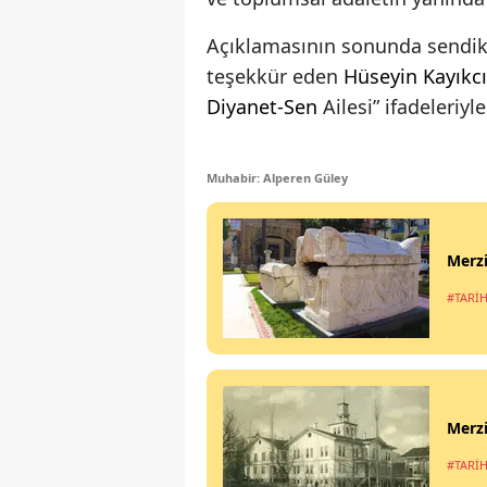
Açıklamasının sonunda sendi
teşekkür eden
Hüseyin Kayıkcı
Diyanet-Sen
Ailesi” ifadeleriyl
Muhabir: Alperen Güley
Merzi
#TARİH
Merzi
#TARİH