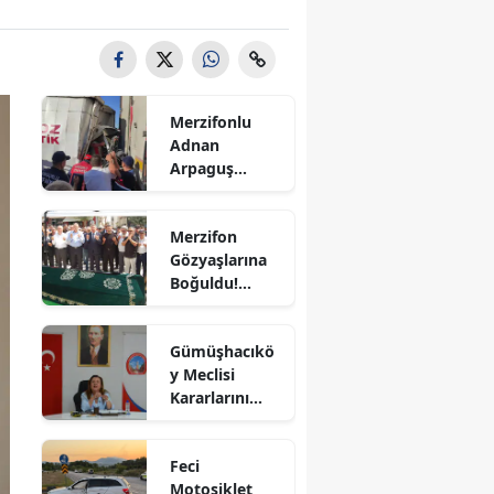
Bilecik
Bingöl
Bitlis
Merzifonlu
Adnan
Bolu
Arpaguş
Çorum'da Feci
Burdur
Kazada
Merzifon
Hayatını
Bursa
Gözyaşlarına
Kaybetti
Boğuldu!
Çanakkale
Sercan
Nevcanoğlu
Çankırı
Gümüşhacıkö
Son
y Meclisi
Yolculuğuna
Çorum
Kararlarını
Uğurlandı
Aldı
Denizli
Feci
Diyarbakır
Motosiklet