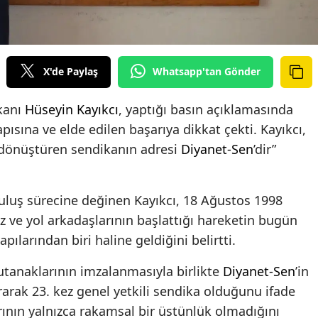
X'de Paylaş
Whatsapp'tan Gönder
kanı
Hüseyin Kayıkcı
, yaptığı basın açıklamasında
ısına ve elde edilen başarıya dikkat çekti. Kayıkcı,
 dönüştüren sendikanın adresi
Diyanet-Sen
’dir”
luş sürecine değinen Kayıkcı, 18 Ağustos 1998
 ve yol arkadaşlarının başlattığı hareketin bugün
pılarından biri haline geldiğini belirtti.
tutanaklarının imzalanmasıyla birlikte
Diyanet-Sen
’in
ırarak 23. kez genel yetkili sendika olduğunu ifade
rının yalnızca rakamsal bir üstünlük olmadığını