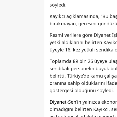
söyledi.
Kayıkcı açıklamasında, “Bu baş
bırakmayan, gecesini gündüzün
Resmi verilere göre Diyanet İş
yetki aldıklarını belirten Kayı
üyeyle 16. kez yetkili sendika o
Toplamda 89 bin 26 üyeye ulaş
sendikalı personelin büyük 
belirtti. Türkiye’de kamu çalı
oranına sahip olduklarını ifad
göstergesi olduğunu söyledi.
Diyanet-Sen
’in yalnızca ekono
olmadığını belirten Kayıkcı, s
ve toplumsal adaletin yanında d