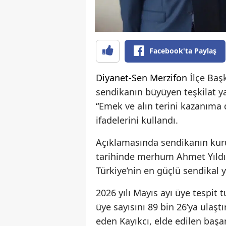
Facebook'ta Paylaş
Diyanet-Sen
Merzifon
İlçe Baş
sendikanın büyüyen teşkilat yap
“Emek ve alın terini kazanıma
ifadelerini kullandı.
Açıklamasında sendikanın kuru
tarihinde merhum Ahmet Yıldız
Türkiye’nin en güçlü sendikal ya
2026 yılı Mayıs ayı üye tespit 
üye sayısını 89 bin 26’ya ulaşt
eden Kayıkcı, elde edilen başa