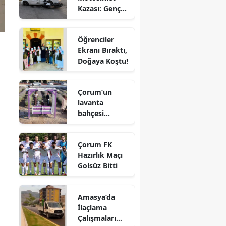
Kazası: Genç
Edirne
Sürücü
Hayatını
Elazığ
Öğrenciler
Kaybetti
Ekranı Bıraktı,
Erzincan
Doğaya Koştu!
Erzurum
Çorum’un
Eskişehir
lavanta
bahçesi
Gaziantep
vatandaşların
gözdesi oldu
Giresun
Çorum FK
Hazırlık Maçı
Gümüşhane
Golsüz Bitti
Hakkari
Amasya’da
Hatay
İlaçlama
Çalışmaları
Isparta