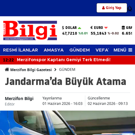
Giriş Yap
12
DOLAR
EURO
GRAM
47,7210
55,1843
6.659
%0.01
%-0.02
MENÜ
RESMİ İLANLAR
AMASYA
GÜNDEM
VEFAT EDENLER
12:22
Merzifonspor Kaptanı Gemiyi Terk Etmedi!
GÜNDEM
Merzifon Bilgi Gazetesi
Jandarma’da Büyük Atama
Merzifon Bilgi
Yayınlanma
Güncellenme
01 Haziran 2026 - 16:03
02 Haziran 2026 - 09:13
Editör