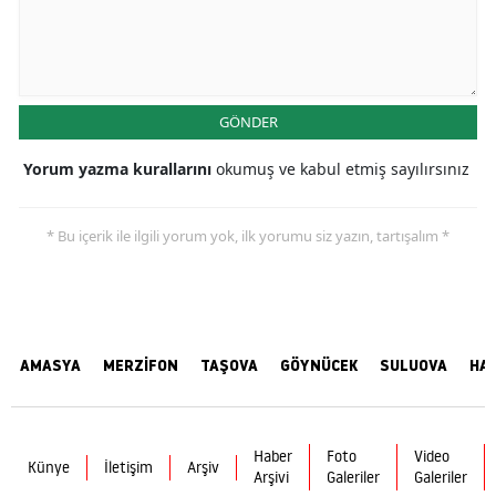
GÖNDER
Yorum yazma kurallarını
okumuş ve kabul etmiş sayılırsınız
* Bu içerik ile ilgili yorum yok, ilk yorumu siz yazın, tartışalım *
AMASYA
MERZİFON
TAŞOVA
GÖYNÜCEK
SULUOVA
HA
Haber
Foto
Video
Künye
İletişim
Arşiv
Arşivi
Galeriler
Galeriler