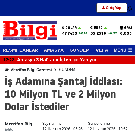
Giriş Yap
12
DOLAR
EURO
GRAM 
47,7436
55,2510
6.660,
%0.18
%0.32
MENÜ
RESMİ İLANLAR
AMASYA
GÜNDEM
VEFAT EDENLER
17:22
Amasya 3 Haftadır İçten İçe Yanıyor!
GÜNDEM
Merzifon Bilgi Gazetesi
İş Adamına Şantaj İddiası:
10 Milyon TL ve 2 Milyon
Dolar İstediler
Merzifon Bilgi
Yayınlanma
Güncellenme
12 Haziran 2026 - 05:26
12 Haziran 2026 - 10:52
Editör