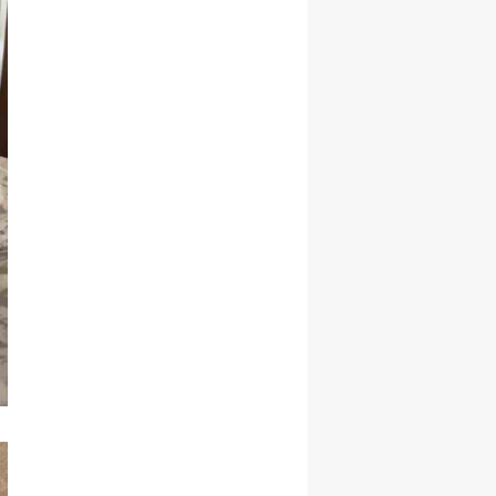
Samsun
Siirt
Sinop
Sivas
Tekirdağ
Tokat
Trabzon
Tunceli
Şanlıurfa
Uşak
Van