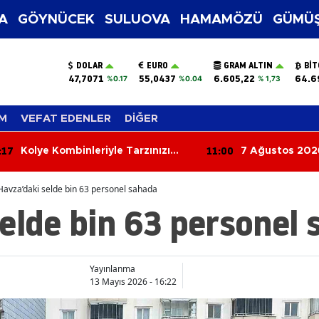
A
GÖYNÜCEK
SULUOVA
HAMAMÖZÜ
GÜMÜŞ
DOLAR
EURO
GRAM ALTIN
BIT
47,7071
55,0437
6.605,22
64.6
%0.17
%0.04
% 1,73
M
VEFAT EDENLER
DİĞER
:17
11:00
Kolye Kombinleriyle Tarzınızı
7 Ağustos 202
Yenileyin! 2026’nın En Şık Takı
Ayrılanlar
Trendleri
Havza’daki selde bin 63 personel sahada
elde bin 63 personel
Yayınlanma
13 Mayıs 2026 - 16:22