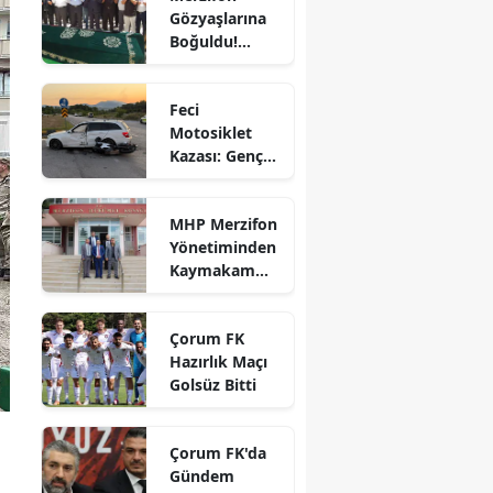
Gözyaşlarına
Bilecik
Boğuldu!
Sercan
Bingöl
Nevcanoğlu
Feci
Son
Bitlis
Motosiklet
Yolculuğuna
Kazası: Genç
Uğurlandı
Bolu
Sürücü
Hayatını
Burdur
MHP Merzifon
Kaybetti
Yönetiminden
Bursa
Kaymakam
Ahmet
Çanakkale
Karaaslan'a
Çorum FK
Ziyaret
Çankırı
Hazırlık Maçı
Golsüz Bitti
Çorum
Denizli
Çorum FK'da
Diyarbakır
Gündem