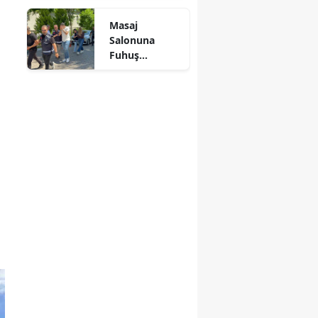
Mersin
Masaj
Salonuna
İstanbul
Fuhuş
Operasyonu: 3
İzmir
Şüpheli
Adliyeye Sevk
Kars
Edildi
Kastamonu
Kayseri
Kırklareli
Kırşehir
Kocaeli
Konya
Kütahya