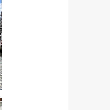
Malatya
Manisa
Kahramanmaraş
Mardin
Muğla
Muş
Nevşehir
Niğde
Ordu
Rize
Sakarya