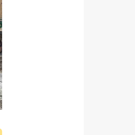
Yozgat
Zonguldak
Aksaray
Bayburt
Karaman
Kırıkkale
Batman
Şırnak
Bartın
Ardahan
Iğdır