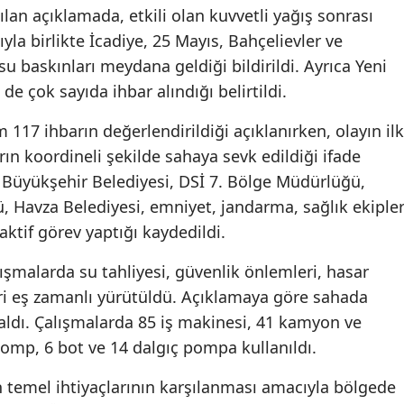
lan açıklamada, etkili olan kuvvetli yağış sonrası
la birlikte İcadiye, 25 Mayıs, Bahçelievler ve
u baskınları meydana geldiği bildirildi. Ayrıca Yeni
e çok sayıda ihbar alındığı belirtildi.
 117 ihbarın değerlendirildiği açıklanırken, olayın ilk
rın koordineli şekilde sahaya sevk edildiği ifade
Büyükşehir Belediyesi, DSİ 7. Bölge Müdürlüğü,
, Havza Belediyesi, emniyet, jandarma, sağlık ekipler
 aktif görev yaptığı kaydedildi.
malarda su tahliyesi, güvenlik önlemleri, hasar
tleri eş zamanlı yürütüldü. Açıklamaya göre sahada
aldı. Çalışmalarda 85 iş makinesi, 41 kamyon ve
mp, 6 bot ve 14 dalgıç pompa kullanıldı.
n temel ihtiyaçlarının karşılanması amacıyla bölgede