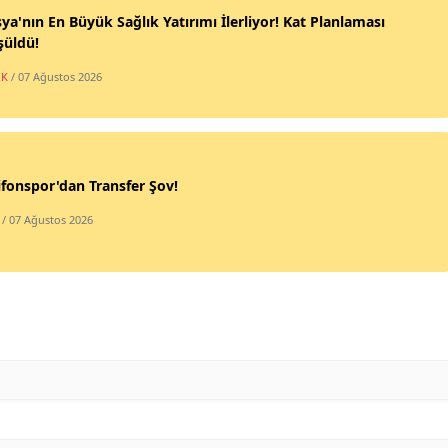
a'nın En Büyük Sağlık Yatırımı İlerliyor! Kat Planlaması
şüldü!
IK
/ 07 Ağustos 2026
fonspor'dan Transfer Şov!
/ 07 Ağustos 2026