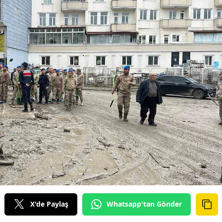
X'de Paylaş
Whatsapp'tan Gönder