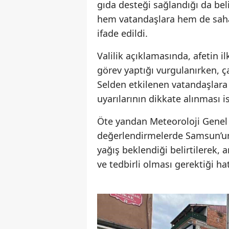
gıda desteği sağlandığı da belir
hem vatandaşlara hem de saha
ifade edildi.
Valilik açıklamasında, afetin 
görev yaptığı vurgulanırken, ç
Selden etkilenen vatandaşlara g
uyarılarının dikkate alınması i
Öte yandan Meteoroloji Genel
değerlendirmelerde Samsun’un 
yağış beklendiği belirtilerek, a
ve tedbirli olması gerektiği hatı