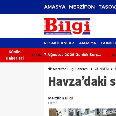
AMASYA
MERZİFON
TAŞOV
RESMİ İLANLAR
AMASYA
GÜNDE
Günün
11:34
11
ransfer Şov!
7 Ağustos 2026 Günlük Burç
Haberleri
Yorumları: Aşkta Sürprizler,
Parada Yeni Fırsatlar Kapıda!
GÜNDEM
Merzifon Bilgi Gazetesi
Havza’daki s
Merzifon Bilgi
Editör