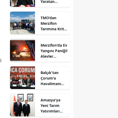
Yaratan
Edirne
Açıklamalar
Elazığ
TMO’dan
Merzifon
Erzincan
Tarımına Kritik
Ziyaret!
Erzurum
Merzifon'da Ev
Eskişehir
Yangını Paniği!
Alevler
i
Gaziantep
Büyümeden
Kontrol Altına
Giresun
Balçık'tan
Alındı
Çorum'a
Gümüşhane
Havalimanı
Müjdesi:
Hakkari
"Çalışmalara
Amasya'ya
Başladık"
Hatay
Yeni Tarım
Yatırımları
Isparta
Gündemde