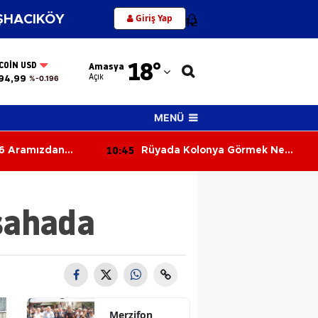
Giriş Yap
HACIKÖY
12
Adana
18
°
COIN USD
Amasya
Adıyaman
Açık
94,99
%-0.196
Afyonkarahisar
MENÜ
Ağrı
10:45
6 Aramızdan
Rüyada Kolonya Görmek Ne
Amasya
Anlama Gelir? Ferahlık ve Güzel
Haber Kapıda!
Ankara
 sahada
Antalya
Artvin
Aydın
Balıkesir
Merzifon