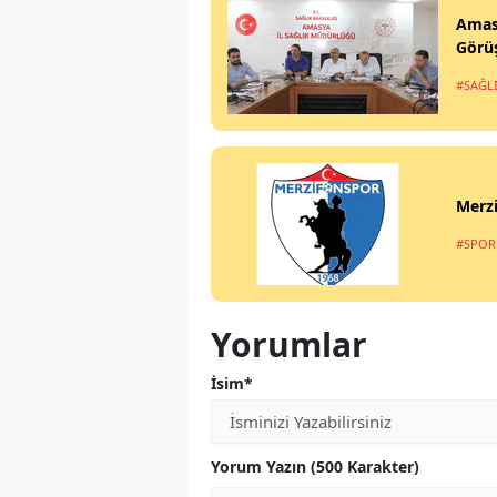
Amasy
Görü
#SAĞL
Merzi
#SPOR
Yorumlar
İsim*
Yorum Yazın (500 Karakter)