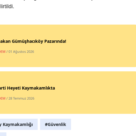
rtildi.
 Bakan Gümüşhacıköy Pazarında!
DEM
/ 01 Ağustos 2026
arti Heyeti Kaymakamlıkta
DEM
/ 28 Temmuz 2026
y Kaymakamlığı
#Güvenlik