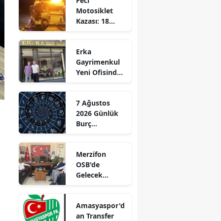
Feci
Motosiklet
Edirne
Kazası: 18
Yaşındaki
Elazığ
Genç Hayatını
Erka
Kaybetti
Erzincan
Gayrimenkul
Yeni Ofisinde
Erzurum
Hizmete
Başladı!
Eskişehir
7 Ağustos
“Gayrimenkul
2026 Günlük
Gaziantep
Almak İçin
Burç
Doğru Zaman”
Giresun
Yorumları:
Aşkta
Gümüşhane
Merzifon
Sürprizler,
OSB'de
Parada Yeni
Hakkari
Gelecek
Fırsatlar
Konuşuldu
Kapıda!
Hatay
Amasyaspor'd
Isparta
an Transfer