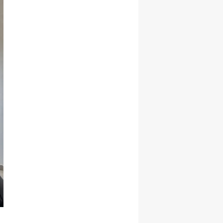
Malatya
Manisa
Kahramanmaraş
Mardin
Muğla
Muş
Nevşehir
Niğde
Ordu
Rize
Sakarya