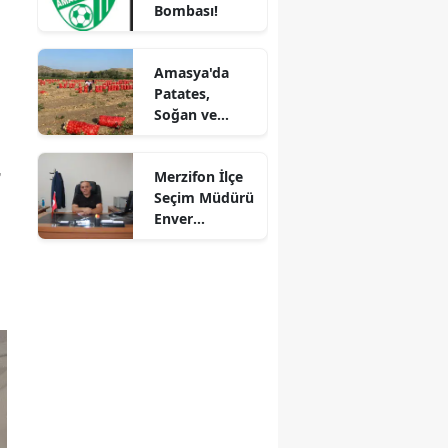
Bombası!
Mersin
İstanbul
Amasya'da
Patates,
İzmir
Soğan ve
Cevizde İyi
Kars
Tarım
,
Merzifon İlçe
Denetimi
Kastamonu
i
Seçim Müdürü
Enver
Kayseri
Demirci'ye
Veda! Yeni
Kırklareli
Görev Yeri
Suluova Oldu
Kırşehir
Kocaeli
Konya
Kütahya