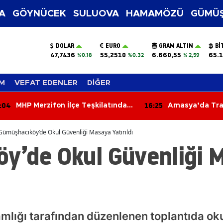
A
GÖYNÜCEK
SULUOVA
HAMAMÖZÜ
GÜMÜŞ
DOLAR
EURO
GRAM ALTIN
BI
47,7436
55,2510
6.660,55
65.1
%0.18
%0.32
% 2,59
M
VEFAT EDENLER
DİĞER
:04
16:25
MHP Merzifon İlçe Teşkilatından
Amasya’da Trans
Resmi Kurumlara Ziyaret
Salah İçin Karp
Gümüşhacıköy’de Okul Güvenliği Masaya Yatırıldı
y’de Okul Güvenliği 
ğı tarafından düzenlenen toplantıda oku