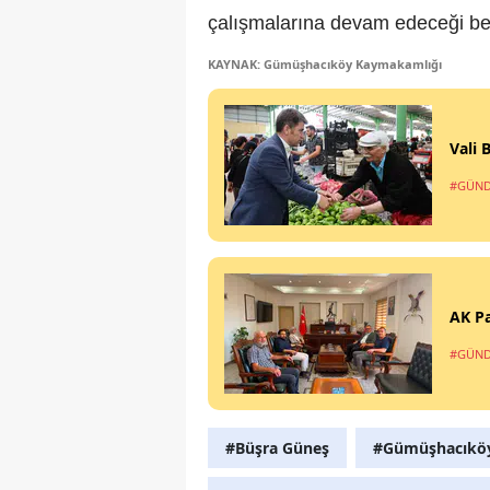
çalışmalarına devam edeceği beli
KAYNAK: Gümüşhacıköy Kaymakamlığı
Vali
#GÜN
AK P
#GÜN
#Büşra Güneş
#Gümüşhacıkö