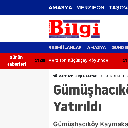
AMASYA
MERZİFON
TAŞOV
RESMİ İLANLAR
AMASYA
GÜNDE
Günün
17:25
17
s Sorununu
Merzifon Küçükçay Köyü’nde
Haberleri
Arazi Yangını: 50 Dönüm Alan
Zarar Gördü
GÜNDEM
Merzifon Bilgi Gazetesi
Gümüşhacıkö
Yatırıldı
Gümüşhacıköy Kaymakamlı