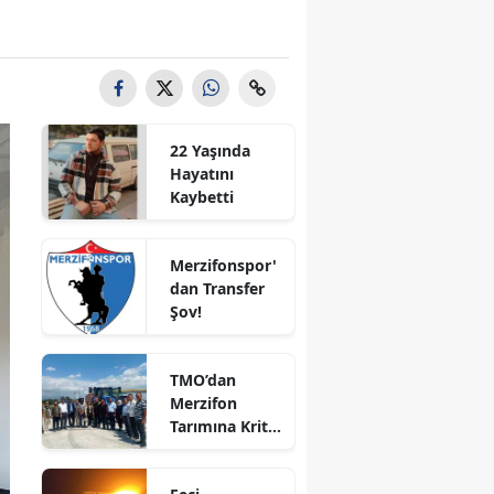
Bilecik
Bingöl
Bitlis
22 Yaşında
Bolu
Hayatını
Kaybetti
Burdur
Bursa
Merzifonspor'
dan Transfer
Çanakkale
Şov!
Çankırı
TMO’dan
Çorum
Merzifon
Tarımına Kritik
Denizli
Ziyaret!
Diyarbakır