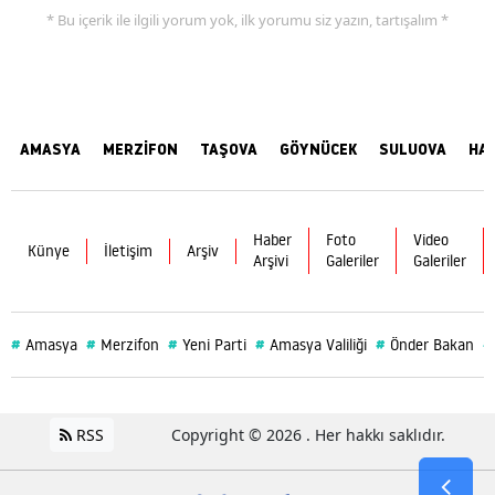
* Bu içerik ile ilgili yorum yok, ilk yorumu siz yazın, tartışalım *
AMASYA
MERZİFON
TAŞOVA
GÖYNÜCEK
SULUOVA
HA
Haber
Foto
Video
Künye
İletişim
Arşiv
Arşivi
Galeriler
Galeriler
#
#
#
#
#
#
Amasya
Merzifon
Yeni Parti
Amasya Valiliği
Önder Bakan
RSS
Copyright © 2026 . Her hakkı saklıdır.