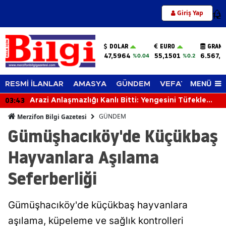
Giriş Yap
12
DOLAR
EURO
GRAM 
47,5964
55,1501
6.567,7
%0.04
%0.2
MENÜ
RESMİ İLANLAR
AMASYA
GÜNDEM
VEFAT EDENLER
03:43
Arazi Anlaşmazlığı Kanlı Bitti: Yengesini Tüfekle
Vurarak Öldürdü
GÜNDEM
Merzifon Bilgi Gazetesi
Gümüşhacıköy'de Küçükbaş
Hayvanlara Aşılama
Seferberliği
Gümüşhacıköy'de küçükbaş hayvanlara
aşılama, küpeleme ve sağlık kontrolleri