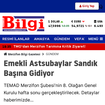
Giriş Yap
12
DOLAR
EURO
GRAM
47,5996
54,9721
6.493,
%0.05
%-0.1
MENÜ
RESMİ İLANLAR
AMASYA
GÜNDEM
VEFAT EDENLER
18:35
TMO’dan Merzifon Tarımına Kritik Ziyaret!
GÜNDEM
Merzifon Bilgi Gazetesi
Emekli Astsubaylar Sandık
Başına Gidiyor
TEMAD Merzifon Şubesi’nin 8. Olağan Genel
Kurulu hafta sonu gerçekleştirilecek. Detaylar
haberimizde...