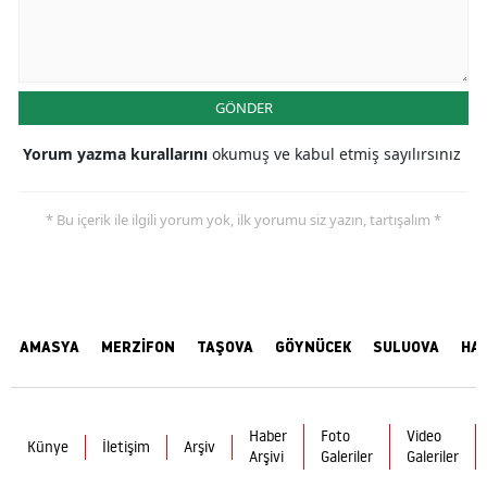
GÖNDER
Yorum yazma kurallarını
okumuş ve kabul etmiş sayılırsınız
* Bu içerik ile ilgili yorum yok, ilk yorumu siz yazın, tartışalım *
AMASYA
MERZİFON
TAŞOVA
GÖYNÜCEK
SULUOVA
HA
Haber
Foto
Video
Künye
İletişim
Arşiv
Arşivi
Galeriler
Galeriler