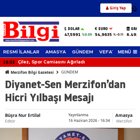
Giriş Yap
12
DOLAR
EURO
GRAM
47,5991
54,9635
6.492
%0.05
%-0.11
MENÜ
RESMİ İLANLAR
AMASYA
GÜNDEM
VEFAT EDENLER
19:53
Çilez, Spor Camiasını Ağırladı
GÜNDEM
Merzifon Bilgi Gazetesi
Diyanet-Sen Merzifon’dan
Hicri Yılbaşı Mesajı
Büşra Nur Ertilal
Amasya
Yayınlanma
16 Haziran 2026 - 16:34
Editör
Merzifon